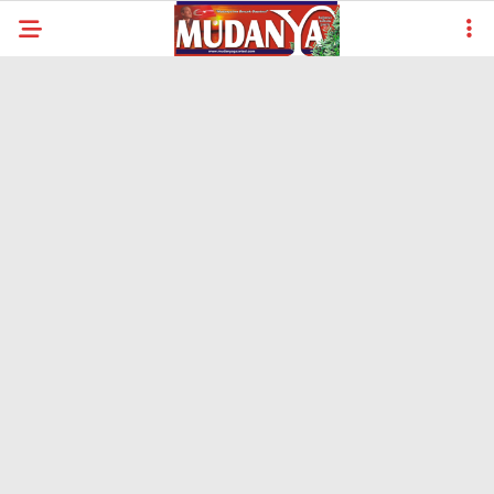
29.8
°
BURSA
YAZARLAR
YEREL
GÜNDEM (İGFA)
SİYASET
ÖZEL HABER
EKONOMİ
AKTÜEL
EĞİTİM
SPOR