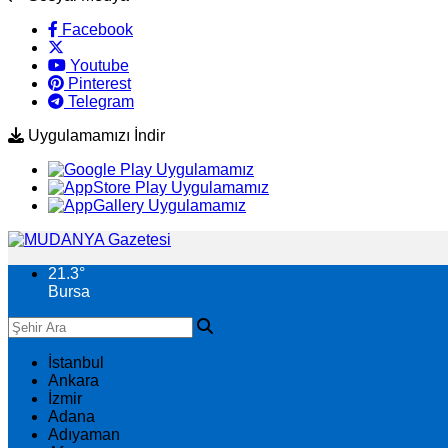
Facebook
Youtube
Pinterest
Telegram
Uygulamamızı İndir
21.3
°
Bursa
İstanbul
Ankara
İzmir
Adana
Adıyaman