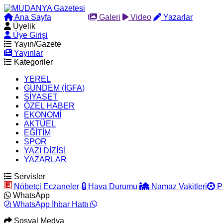
Ana Sayfa
Arama
Galeri
Video
Yazarlar
Üyelik
Üye Girişi
Yayın/Gazete
Yayınlar
Kategoriler
YEREL
GÜNDEM (İGFA)
SİYASET
ÖZEL HABER
EKONOMİ
AKTÜEL
EĞİTİM
SPOR
YAZI DİZİSİ
YAZARLAR
Servisler
Nöbetçi Eczaneler
Hava Durumu
Namaz Vakitleri
P
WhatsApp
WhatsApp İhbar Hattı
Sosyal Medya