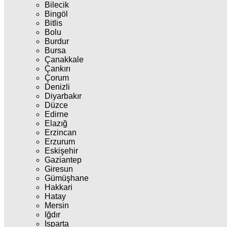
Bilecik
Bingöl
Bitlis
Bolu
Burdur
Bursa
Çanakkale
Çankırı
Çorum
Denizli
Diyarbakır
Düzce
Edirne
Elazığ
Erzincan
Erzurum
Eskişehir
Gaziantep
Giresun
Gümüşhane
Hakkari
Hatay
Mersin
Iğdır
Isparta