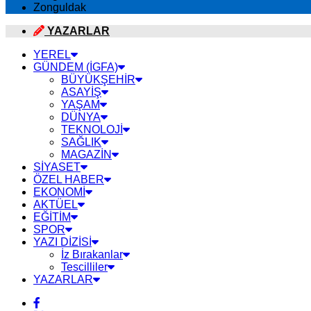
Zonguldak
YAZARLAR
YEREL
GÜNDEM (İGFA)
BÜYÜKŞEHİR
ASAYİŞ
YAŞAM
DÜNYA
TEKNOLOJİ
SAĞLIK
MAGAZİN
SİYASET
ÖZEL HABER
EKONOMİ
AKTÜEL
EĞİTİM
SPOR
YAZI DİZİSİ
İz Bırakanlar
Tescilliler
YAZARLAR