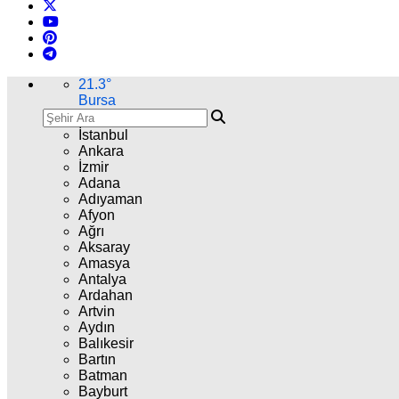
21.3
°
Bursa
İstanbul
Ankara
İzmir
Adana
Adıyaman
Afyon
Ağrı
Aksaray
Amasya
Antalya
Ardahan
Artvin
Aydın
Balıkesir
Bartın
Batman
Bayburt