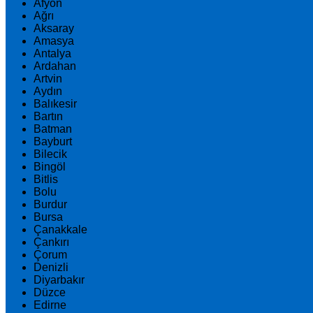
Afyon
Ağrı
Aksaray
Amasya
Antalya
Ardahan
Artvin
Aydın
Balıkesir
Bartın
Batman
Bayburt
Bilecik
Bingöl
Bitlis
Bolu
Burdur
Bursa
Çanakkale
Çankırı
Çorum
Denizli
Diyarbakır
Düzce
Edirne