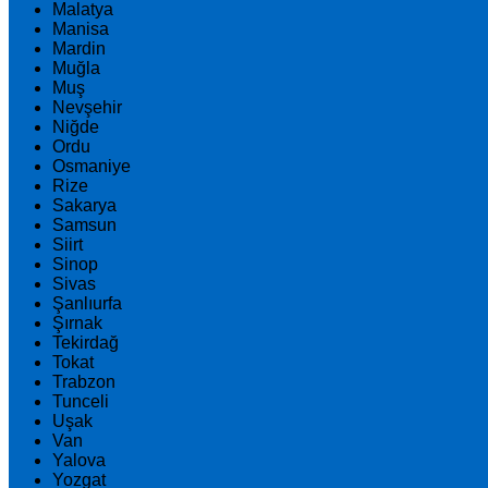
Malatya
Manisa
Mardin
Muğla
Muş
Nevşehir
Niğde
Ordu
Osmaniye
Rize
Sakarya
Samsun
Siirt
Sinop
Sivas
Şanlıurfa
Şırnak
Tekirdağ
Tokat
Trabzon
Tunceli
Uşak
Van
Yalova
Yozgat