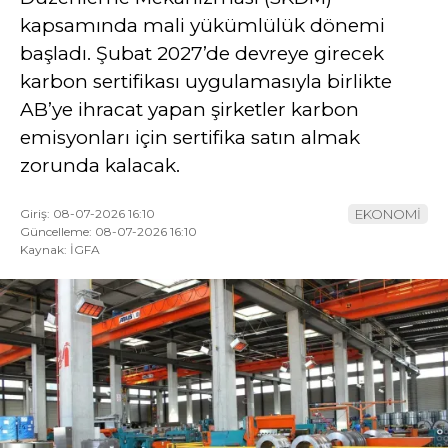
kapsamında mali yükümlülük dönemi
YAZI DİZİSİ
başladı. Şubat 2027’de devreye girecek
YAZARLAR
karbon sertifikası uygulamasıyla birlikte
AB’ye ihracat yapan şirketler karbon
WhatsApp
emisyonları için sertifika satın almak
İhbar Hattı
zorunda kalacak.
Giriş: 08-07-2026 16:10
EKONOMİ
Güncelleme: 08-07-2026 16:10
Facebook
Kaynak: İGFA
Youtube
Pinterest