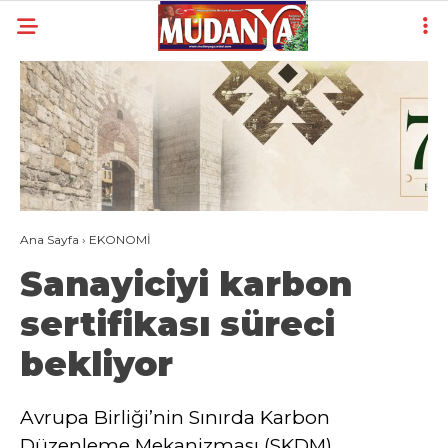
19.4
°
BURSA
YAZARLAR
YEREL
GÜNDEM (İGFA)
Ana Sayfa
›
EKONOMİ
SİYASET
Sanayiciyi karbon
ÖZEL HABER
sertifikası süreci
EKONOMİ
bekliyor
AKTÜEL
EĞİTİM
Avrupa Birliği’nin Sınırda Karbon
Düzenleme Mekanizması (SKDM)
SPOR