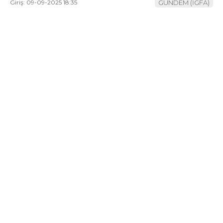
Giriş: 09-09-2025 18:35
GÜNDEM (İGFA)
YAZI DİZİSİ
YAZARLAR
WhatsApp
İhbar Hattı
Facebook
Youtube
Pinterest