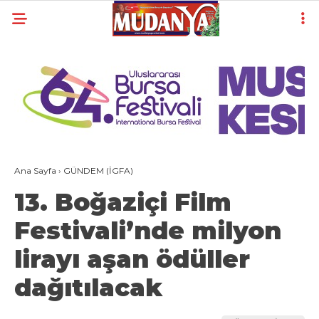
30
°
BURSA
YAZARLAR
YEREL
GÜNDEM (İGFA)
Ana Sayfa
›
GÜNDEM (İGFA)
SİYASET
13. Boğaziçi Film
ÖZEL HABER
Festivali’nde milyon
EKONOMİ
lirayı aşan ödüller
AKTÜEL
dağıtılacak
EĞİTİM
SPOR