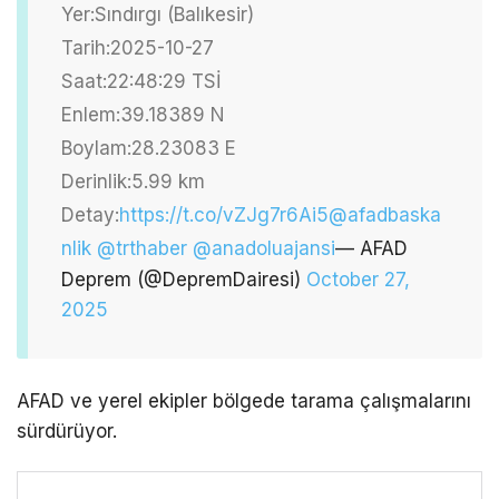
Yer:Sındırgı (Balıkesir)
Tarih:2025-10-27
Saat:22:48:29 TSİ
Enlem:39.18389 N
Boylam:28.23083 E
Derinlik:5.99 km
Detay:
https://t.co/vZJg7r6Ai5
@afadbaska
nlik
@trthaber
@anadoluajansi
— AFAD
Deprem (@DepremDairesi)
October 27,
2025
AFAD ve yerel ekipler bölgede tarama çalışmalarını
sürdürüyor.