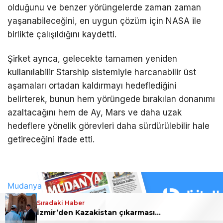
olduğunu ve benzer yörüngelerde zaman zaman
yaşanabileceğini, en uygun çözüm için NASA ile
birlikte çalışıldığını kaydetti.
Şirket ayrıca, gelecekte tamamen yeniden
kullanılabilir Starship sistemiyle harcanabilir üst
aşamaları ortadan kaldırmayı hedeflediğini
belirterek, bunun hem yörüngede bırakılan donanımı
azaltacağını hem de Ay, Mars ve daha uzak
hedeflere yönelik görevleri daha sürdürülebilir hale
getireceğini ifade etti.
Sıradaki Haber
İzmir’den Kazakistan çıkarması… İzmir ile üç kent arasında ticaret ve kültür köprüsü hedefi