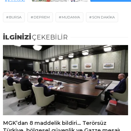
BURSA
DEPREM
MUDANYA
SON DAKIKA
İLGİNİZİ
ÇEKEBİLİR
MGK’dan 8 maddelik bildiri… Terörsüz
Türkiye, bölgesel güvenlik ve Gazze mesajı