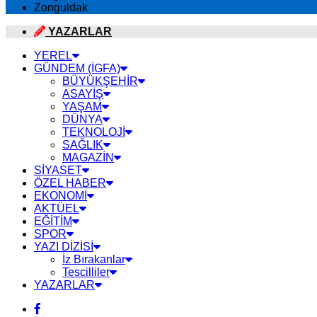
Zonguldak
YAZARLAR
YEREL
GÜNDEM (İGFA)
BÜYÜKŞEHİR
ASAYİŞ
YAŞAM
DÜNYA
TEKNOLOJİ
SAĞLIK
MAGAZİN
SİYASET
ÖZEL HABER
EKONOMİ
AKTÜEL
EĞİTİM
SPOR
YAZI DİZİSİ
İz Bırakanlar
Tescilliler
YAZARLAR