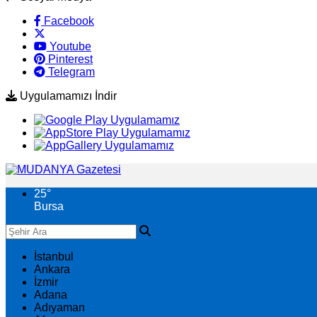
Facebook
Youtube
Pinterest
Telegram
Uygulamamızı İndir
25
°
Bursa
İstanbul
Ankara
İzmir
Adana
Adıyaman