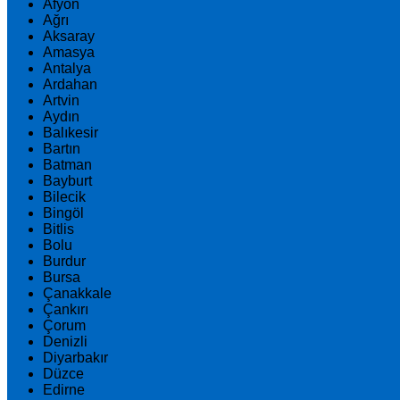
Afyon
Ağrı
Aksaray
Amasya
Antalya
Ardahan
Artvin
Aydın
Balıkesir
Bartın
Batman
Bayburt
Bilecik
Bingöl
Bitlis
Bolu
Burdur
Bursa
Çanakkale
Çankırı
Çorum
Denizli
Diyarbakır
Düzce
Edirne