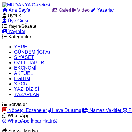
Ana Sayfa
Arama
Galeri
Video
Yazarlar
Üyelik
Üye Girişi
Yayın/Gazete
Yayınlar
Kategoriler
YEREL
GÜNDEM (İGFA)
SİYASET
ÖZEL HABER
EKONOMİ
AKTÜEL
EĞİTİM
SPOR
YAZI DİZİSİ
YAZARLAR
Servisler
Nöbetçi Eczaneler
Hava Durumu
Namaz Vakitleri
P
WhatsApp
WhatsApp İhbar Hattı
Sosyal Medya