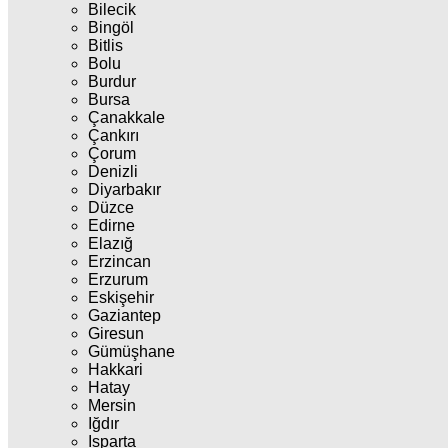
Bilecik
Bingöl
Bitlis
Bolu
Burdur
Bursa
Çanakkale
Çankırı
Çorum
Denizli
Diyarbakır
Düzce
Edirne
Elazığ
Erzincan
Erzurum
Eskişehir
Gaziantep
Giresun
Gümüşhane
Hakkari
Hatay
Mersin
Iğdır
Isparta