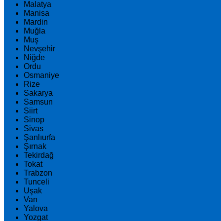
Malatya
Manisa
Mardin
Muğla
Muş
Nevşehir
Niğde
Ordu
Osmaniye
Rize
Sakarya
Samsun
Siirt
Sinop
Sivas
Şanlıurfa
Şırnak
Tekirdağ
Tokat
Trabzon
Tunceli
Uşak
Van
Yalova
Yozgat