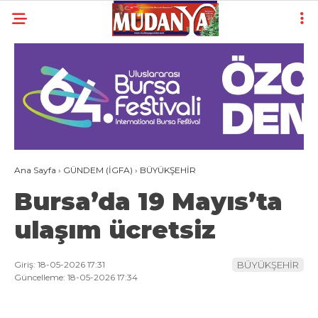
27.7
°
BURSA
YAZARLAR
YEREL
GÜNDEM (İGFA)
Ana Sayfa
›
GÜNDEM (İGFA)
›
BÜYÜKŞEHİR
SİYASET
Bursa’da 19 Mayıs’ta
ÖZEL HABER
ulaşım ücretsiz
EKONOMİ
AKTÜEL
Giriş: 18-05-2026 17:31
BÜYÜKŞEHİR
Güncelleme: 18-05-2026 17:34
EĞİTİM
SPOR