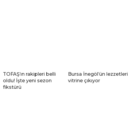
TOFAŞ’ın rakipleri belli
Bursa İnegöl’ün lezzetleri
oldu! İşte yeni sezon
vitrine çıkıyor
fikstürü