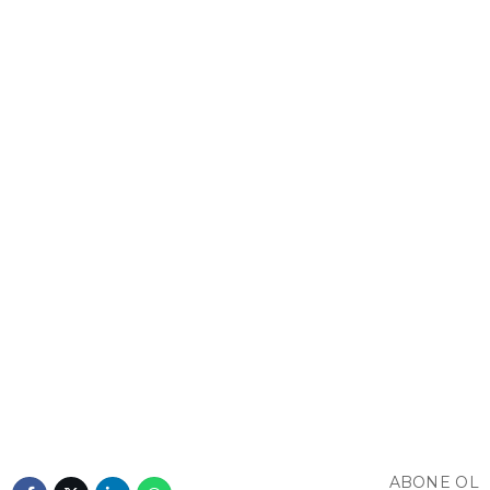
YAZI DİZİSİ
YAZARLAR
WhatsApp
İhbar Hattı
Facebook
Youtube
Pinterest
ABONE OL