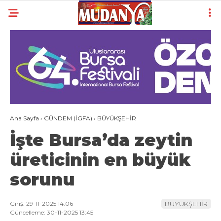
20
°
BURSA
YAZARLAR
YEREL
GÜNDEM (İGFA)
Ana Sayfa
›
GÜNDEM (İGFA)
›
BÜYÜKŞEHİR
SİYASET
İşte Bursa’da zeytin
ÖZEL HABER
üreticinin en büyük
EKONOMİ
sorunu
AKTÜEL
EĞİTİM
Giriş: 29-11-2025 14:06
BÜYÜKŞEHİR
Güncelleme: 30-11-2025 13:45
SPOR