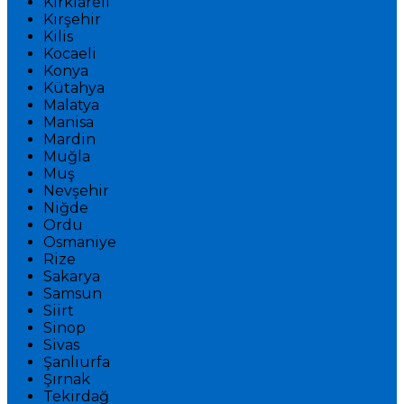
Kırklareli
Kırşehir
Kilis
Kocaeli
Konya
Kütahya
Malatya
Manisa
Mardin
Muğla
Muş
Nevşehir
Niğde
Ordu
Osmaniye
Rize
Sakarya
Samsun
Siirt
Sinop
Sivas
Şanlıurfa
Şırnak
Tekirdağ