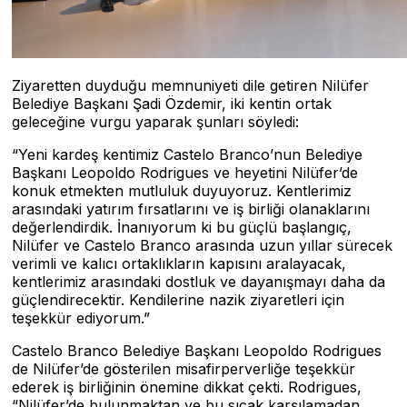
Ziyaretten duyduğu memnuniyeti dile getiren Nilüfer
Belediye Başkanı Şadi Özdemir, iki kentin ortak
geleceğine vurgu yaparak şunları söyledi:
“Yeni kardeş kentimiz Castelo Branco’nun Belediye
Başkanı Leopoldo Rodrigues ve heyetini Nilüfer’de
konuk etmekten mutluluk duyuyoruz. Kentlerimiz
arasındaki yatırım fırsatlarını ve iş birliği olanaklarını
değerlendirdik. İnanıyorum ki bu güçlü başlangıç,
Nilüfer ve Castelo Branco arasında uzun yıllar sürecek
verimli ve kalıcı ortaklıkların kapısını aralayacak,
kentlerimiz arasındaki dostluk ve dayanışmayı daha da
güçlendirecektir. Kendilerine nazik ziyaretleri için
teşekkür ediyorum.”
Castelo Branco Belediye Başkanı Leopoldo Rodrigues
de Nilüfer’de gösterilen misafirperverliğe teşekkür
ederek iş birliğinin önemine dikkat çekti. Rodrigues,
“Nilüfer’de bulunmaktan ve bu sıcak karşılamadan