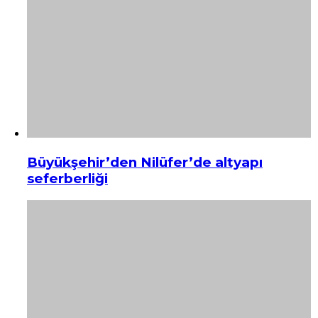
Büyükşehir’den Nilüfer’de altyapı
seferberliği