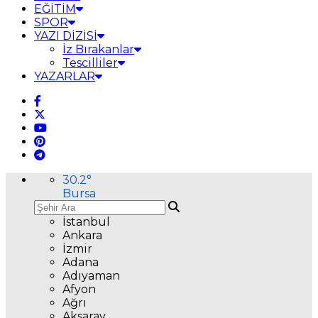
EĞİTİM
SPOR
YAZI DİZİSİ
İz Bırakanlar
Tescilliler
YAZARLAR
30.2
°
Bursa
İstanbul
Ankara
İzmir
Adana
Adıyaman
Afyon
Ağrı
Aksaray