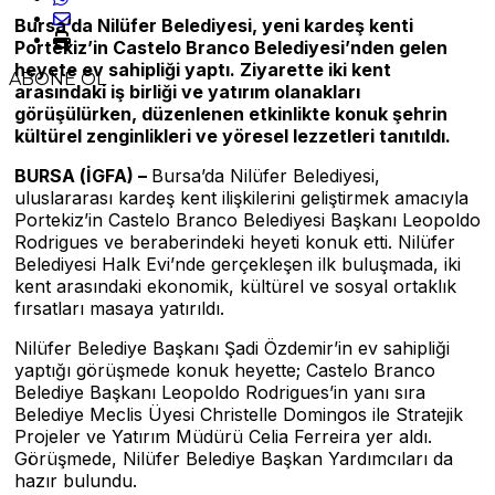
Bursa’da Nilüfer Belediyesi, yeni kardeş kenti
Portekiz’in Castelo Branco Belediyesi’nden gelen
heyete ev sahipliği yaptı. Ziyarette iki kent
ABONE OL
arasındaki iş birliği ve yatırım olanakları
görüşülürken, düzenlenen etkinlikte konuk şehrin
kültürel zenginlikleri ve yöresel lezzetleri tanıtıldı.
BURSA (İGFA) –
Bursa’da Nilüfer Belediyesi,
uluslararası kardeş kent ilişkilerini geliştirmek amacıyla
Portekiz’in Castelo Branco Belediyesi Başkanı Leopoldo
Rodrigues ve beraberindeki heyeti konuk etti. Nilüfer
Belediyesi Halk Evi’nde gerçekleşen ilk buluşmada, iki
kent arasındaki ekonomik, kültürel ve sosyal ortaklık
fırsatları masaya yatırıldı.
Nilüfer Belediye Başkanı Şadi Özdemir’in ev sahipliği
yaptığı görüşmede konuk heyette; Castelo Branco
Belediye Başkanı Leopoldo Rodrigues’in yanı sıra
Belediye Meclis Üyesi Christelle Domingos ile Stratejik
Projeler ve Yatırım Müdürü Celia Ferreira yer aldı.
Görüşmede, Nilüfer Belediye Başkan Yardımcıları da
hazır bulundu.