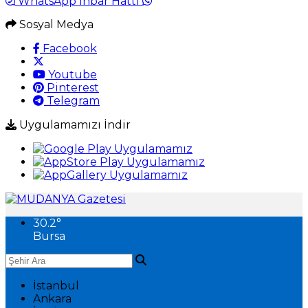
WhatsApp İhbar Hattı
Sosyal Medya
Facebook
Youtube
Pinterest
Telegram
Uygulamamızı İndir
30.2
°
Bursa
İstanbul
Ankara