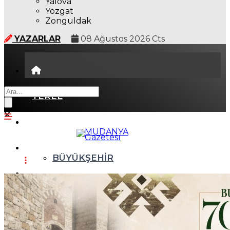
Yalova
Yozgat
Zonguldak
YAZARLAR
08 Ağustos 2026 Cts
YEREL
GÜNDEM (İGFA)
SİYASET
BÜYÜKŞEHİR
ÖZEL HABER
ASAYİŞ
EKONOMİ
AKTÜEL
YAŞAM