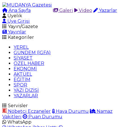
Ana Sayfa
Arama
Galeri
Video
Yazarlar
Üyelik
Üye Girişi
Yayın/Gazete
Yayınlar
Kategoriler
YEREL
GÜNDEM (İGFA)
SİYASET
ÖZEL HABER
EKONOMİ
AKTÜEL
EĞİTİM
SPOR
YAZI DİZİSİ
YAZARLAR
Servisler
Nöbetçi Eczaneler
Hava Durumu
Namaz
Vakitleri
Puan Durumu
WhatsApp