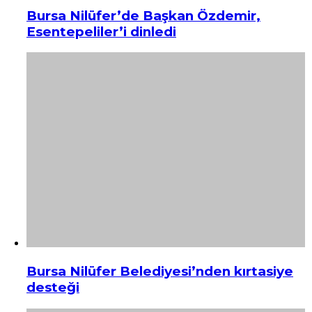
Bursa Nilüfer’de Başkan Özdemir,
Esentepeliler’i dinledi
Bursa Nilüfer Belediyesi’nden kırtasiye
desteği