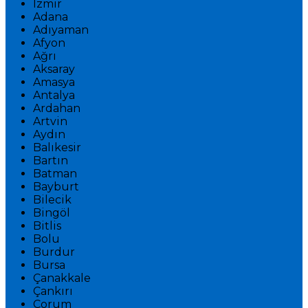
İzmir
Adana
Adıyaman
Afyon
Ağrı
Aksaray
Amasya
Antalya
Ardahan
Artvin
Aydın
Balıkesir
Bartın
Batman
Bayburt
Bilecik
Bingöl
Bitlis
Bolu
Burdur
Bursa
Çanakkale
Çankırı
Çorum