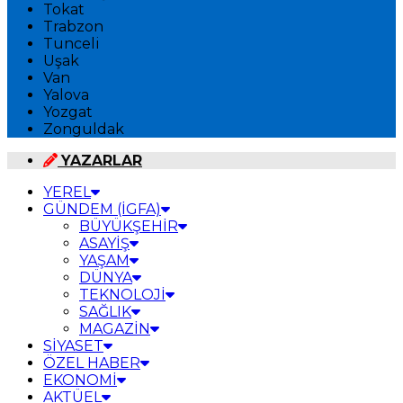
Tokat
Trabzon
Tunceli
Uşak
Van
Yalova
Yozgat
Zonguldak
YAZARLAR
YEREL
GÜNDEM (İGFA)
BÜYÜKŞEHİR
ASAYİŞ
YAŞAM
DÜNYA
TEKNOLOJİ
SAĞLIK
MAGAZİN
SİYASET
ÖZEL HABER
EKONOMİ
AKTÜEL