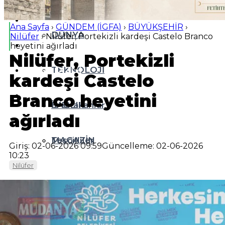
EĞİTİM
Ana Sayfa
›
GÜNDEM (İGFA)
›
BÜYÜKŞEHİR
›
DÜNYA
Nilüfer
›
Nilüfer, Portekizli kardeşi Castelo Branco
SPOR
heyetini ağırladı
Nilüfer, Portekizli
YAZI DİZİSİ
TEKNOLOJİ
kardeşi Castelo
YAZARLAR
Branco heyetini
SAĞLIK
İz Bırakanlar
ağırladı
MAGAZİN
Tescilliler
Giriş: 02-06-2026 09:59
Güncelleme: 02-06-2026
10:23
Nilüfer