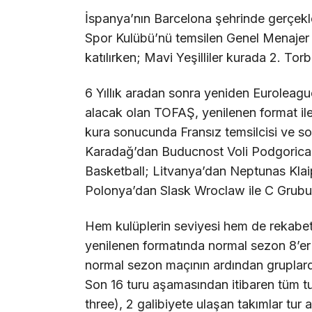
İspanya’nın Barcelona şehrinde gerçek
Spor Kulübü’nü temsilen Genel Menajer
katılırken; Mavi Yeşilliler kurada 2. Torb
6 Yıllık aradan sonra yeniden Eurolea
alacak olan TOFAŞ, yenilenen format ile b
kura sonucunda Fransız temsilcisi ve 
Karadağ’dan Buducnost Voli Podgorica; 
Basketball; Litvanya’dan Neptunas Kla
Polonya’dan Slask Wroclaw ile C Grubu’
Hem kulüplerin seviyesi hem de rekab
yenilenen formatında normal sezon 8’er 
normal sezon maçının ardından gruplarda i
Son 16 turu aşamasından itibaren tüm t
three), 2 galibiyete ulaşan takımlar tur 