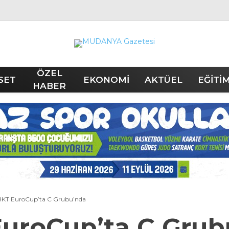
ÖZEL
SET
EKONOMİ
AKTÜEL
EĞİTİ
HABER
KT EuroCup’ta C Grubu’nda
uroCup’ta C Grub