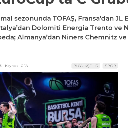
mal sezonunda TOFAŞ, Fransa’dan JL 
talya’dan Dolomiti Energia Trento ve N
peda; Almanya’dan Niners Chemnitz ve
5
Kaynak: İGFA
BÜYÜKŞEHİR
SPOR