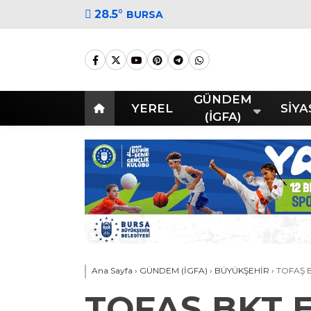
28.5
°
BURSA
GÜNDEM
YEREL
SİYA
(İGFA)
Ana Sayfa
›
GÜNDEM (İGFA)
›
BÜYÜKŞEHİR
›
TOFAŞ B
TOFAŞ BKT E