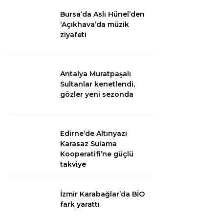
Bursa’da Aslı Hünel’den
‘Açıkhava’da müzik
Youtube
ziyafeti
Pinterest
Antalya Muratpaşalı
Telegram
Sultanlar kenetlendi,
gözler yeni sezonda
Edirne’de Altınyazı
Karasaz Sulama
Kooperatifi’ne güçlü
takviye
İzmir Karabağlar’da BİO
fark yarattı