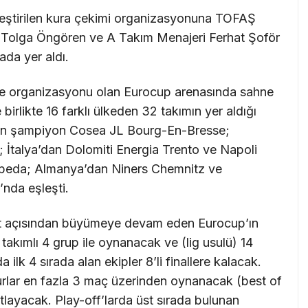
leştirilen kura çekimi organizasyonuna TOFAŞ
 Tolga Öngören ve A Takım Menajeri Ferhat Şoför
ada yer aldı.
gue organizasyonu olan Eurocup arenasında sahne
irlikte 16 farklı ülkeden 32 takımın yer aldığı
son şampiyon Cosea JL Bourg-En-Bresse;
İtalya’dan Dolomiti Energia Trento ve Napoli
ipeda; Almanya’dan Niners Chemnitz ve
nda eşleşti.
et açısından büyümeye devam eden Eurocup’ın
takımlı 4 grup ile oynanacak ve (lig usulü) 14
lk 4 sırada alan ekipler 8’li finallere kalacak.
urlar en fazla 3 maç üzerinden oynanacak (best of
atlayacak. Play-off’larda üst sırada bulunan