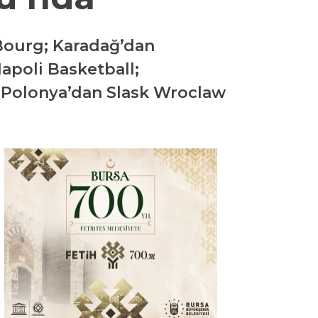
YEREL
Bourg; Karadağ’dan
GÜNDEM (İGFA)
apoli Basketball;
 Polonya’dan Slask Wroclaw
SİYASET
ÖZEL HABER
EKONOMİ
AKTÜEL
EĞİTİM
SPOR
YAZI DİZİSİ
YAZARLAR