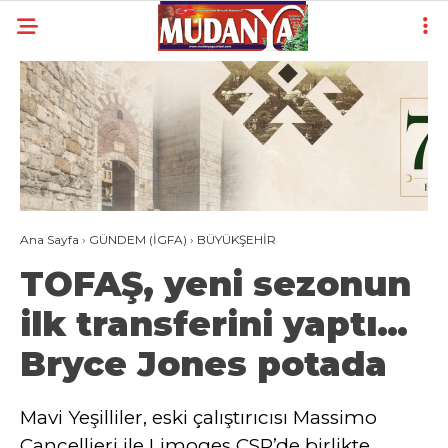
27.5
°
BURSA
YAZARLAR
YEREL
GÜNDEM (İGFA)
Ana Sayfa
›
GÜNDEM (İGFA)
›
BÜYÜKŞEHİR
SİYASET
TOFAŞ, yeni sezonun
ÖZEL HABER
ilk transferini yaptı…
EKONOMİ
Bryce Jones potada
AKTÜEL
EĞİTİM
Mavi Yeşilliler, eski çalıştırıcısı Massimo
Cancellieri ile Limoges CSP’de birlikte
SPOR