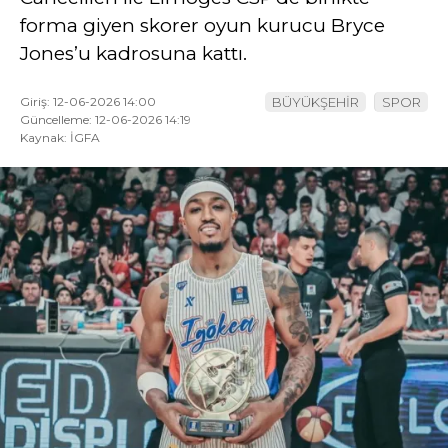
forma giyen skorer oyun kurucu Bryce
YAZI DİZİSİ
Jones’u kadrosuna kattı.
YAZARLAR
Giriş: 12-06-2026 14:00
BÜYÜKŞEHİR
SPOR
WhatsApp
Güncelleme: 12-06-2026 14:19
İhbar Hattı
Kaynak: İGFA
Facebook
Youtube
Pinterest