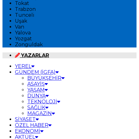
Tokat
Trabzon
Tunceli
Uşak
Van
Yalova
Yozgat
Zonguldak
YAZARLAR
YEREL
GÜNDEM (İGFA)
BÜYÜKŞEHİR
ASAYİŞ
YAŞAM
DÜNYA
TEKNOLOJİ
SAĞLIK
MAGAZİN
SİYASET
ÖZEL HABER
EKONOMİ
AKTÜEL