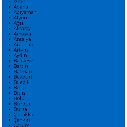
İzmir
Adana
Adıyaman
Afyon
Ağrı
Aksaray
Amasya
Antalya
Ardahan
Artvin
Aydın
Balıkesir
Bartın
Batman
Bayburt
Bilecik
Bingöl
Bitlis
Bolu
Burdur
Bursa
Çanakkale
Çankırı
Çorum