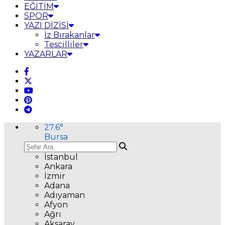
EĞİTİM
SPOR
YAZI DİZİSİ
İz Bırakanlar
Tescilliler
YAZARLAR
27.6
°
Bursa
İstanbul
Ankara
İzmir
Adana
Adıyaman
Afyon
Ağrı
Aksaray