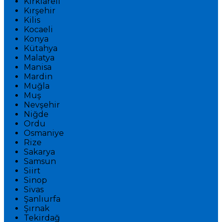
Kırklareli
Kırşehir
Kilis
Kocaeli
Konya
Kütahya
Malatya
Manisa
Mardin
Muğla
Muş
Nevşehir
Niğde
Ordu
Osmaniye
Rize
Sakarya
Samsun
Siirt
Sinop
Sivas
Şanlıurfa
Şırnak
Tekirdağ