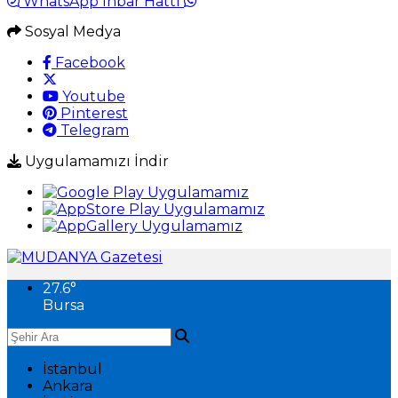
WhatsApp İhbar Hattı
Sosyal Medya
Facebook
Youtube
Pinterest
Telegram
Uygulamamızı İndir
27.6
°
Bursa
İstanbul
Ankara