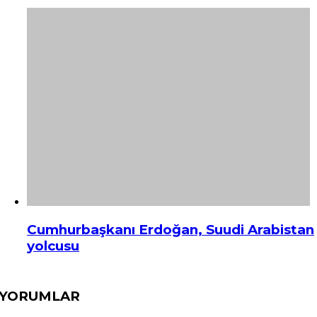
Cumhurbaşkanı Erdoğan, Suudi Arabistan
yolcusu
YORUMLAR