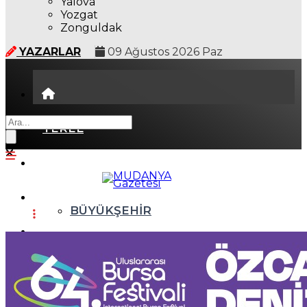
Yalova
Yozgat
Zonguldak
YAZARLAR
09 Ağustos 2026 Paz
YEREL
GÜNDEM (İGFA)
SİYASET
BÜYÜKŞEHİR
ÖZEL HABER
ASAYİŞ
EKONOMİ
AKTÜEL
YAŞAM