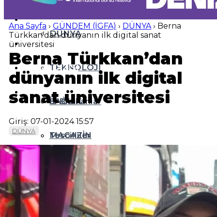
EĞİTİM
Ana Sayfa
›
GÜNDEM (İGFA)
›
DÜNYA
›
Berna
DÜNYA
Türkkan’dan dünyanın ilk digital sanat
SPOR
üniversitesi
Berna Türkkan’dan
YAZI DİZİSİ
TEKNOLOJİ
dünyanın ilk digital
YAZARLAR
sanat üniversitesi
SAĞLIK
İz Bırakanlar
Giriş: 07-01-2024 15:57
DÜNYA
MAGAZİN
Tescilliler