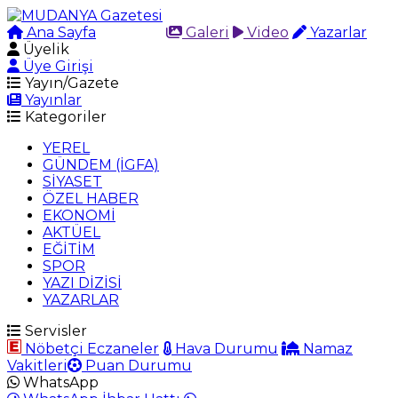
Ana Sayfa
Arama
Galeri
Video
Yazarlar
Üyelik
Üye Girişi
Yayın/Gazete
Yayınlar
Kategoriler
YEREL
GÜNDEM (İGFA)
SİYASET
ÖZEL HABER
EKONOMİ
AKTÜEL
EĞİTİM
SPOR
YAZI DİZİSİ
YAZARLAR
Servisler
Nöbetçi Eczaneler
Hava Durumu
Namaz
Vakitleri
Puan Durumu
WhatsApp