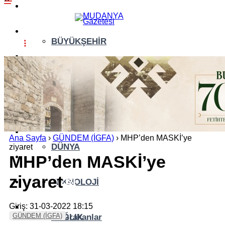
GÜNDEM (İGFA)
SİYASET
BÜYÜKŞEHİR
ÖZEL HABER
ASAYİŞ
EKONOMİ
AKTÜEL
YAŞAM
EĞİTİM
Ana Sayfa
›
GÜNDEM (İGFA)
›
MHP’den MASKİ’ye
DÜNYA
ziyaret
MHP’den MASKİ’ye
SPOR
ziyaret
YAZI DİZİSİ
TEKNOLOJİ
Giriş: 31-03-2022 18:15
YAZARLAR
GÜNDEM (İGFA)
SAĞLIK
İz Bırakanlar