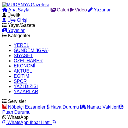
Ana Sayfa
Arama
Galeri
Video
Yazarlar
Üyelik
Üye Girişi
Yayın/Gazete
Yayınlar
Kategoriler
YEREL
GÜNDEM (İGFA)
SİYASET
ÖZEL HABER
EKONOMİ
AKTÜEL
EĞİTİM
SPOR
YAZI DİZİSİ
YAZARLAR
Servisler
Nöbetçi Eczaneler
Hava Durumu
Namaz Vakitleri
Puan Durumu
WhatsApp
WhatsApp İhbar Hattı