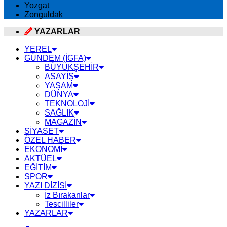
Yozgat
Zonguldak
YAZARLAR
YEREL
GÜNDEM (İGFA)
BÜYÜKŞEHİR
ASAYİŞ
YAŞAM
DÜNYA
TEKNOLOJİ
SAĞLIK
MAGAZİN
SİYASET
ÖZEL HABER
EKONOMİ
AKTÜEL
EĞİTİM
SPOR
YAZI DİZİSİ
İz Bırakanlar
Tescilliler
YAZARLAR