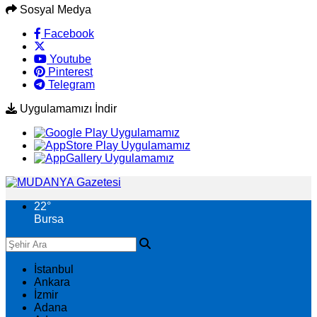
Sosyal Medya
Facebook
Youtube
Pinterest
Telegram
Uygulamamızı İndir
22
°
Bursa
İstanbul
Ankara
İzmir
Adana