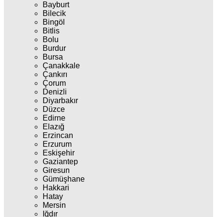
Bayburt
Bilecik
Bingöl
Bitlis
Bolu
Burdur
Bursa
Çanakkale
Çankırı
Çorum
Denizli
Diyarbakır
Düzce
Edirne
Elazığ
Erzincan
Erzurum
Eskişehir
Gaziantep
Giresun
Gümüşhane
Hakkari
Hatay
Mersin
Iğdır