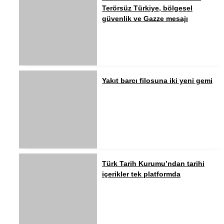
Terörsüz Türkiye, bölgesel
güvenlik ve Gazze mesajı
Yakıt barcı filosuna iki yeni gemi
Türk Tarih Kurumu’ndan tarihi
içerikler tek platformda