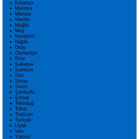
Kütahya
Malatya
Manisa
Mardin
Muğla
Muş
Nevşehir
Niğde
Ordu
Osmaniye
Rize
Sakarya
Samsun
Siirt
Sinop
Sivas
Şanlıurfa
Şırnak
Tekirdağ
Tokat
Trabzon
Tunceli
Uşak
Van
Yalova