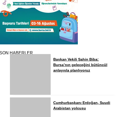
SON HABERLER
Başkan Vekili Şahin Biba:
Bursa’nın geleceğini bütüncül
anlayışla planlıyoruz
Cumhurbaşkanı Erdoğan, Suudi
Arabistan yolcusu