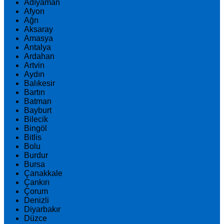
Adıyaman
Afyon
Ağrı
Aksaray
Amasya
Antalya
Ardahan
Artvin
Aydın
Balıkesir
Bartın
Batman
Bayburt
Bilecik
Bingöl
Bitlis
Bolu
Burdur
Bursa
Çanakkale
Çankırı
Çorum
Denizli
Diyarbakır
Düzce