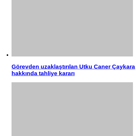
Görevden uzaklaştırılan Utku Caner Çaykara
hakkında tahliye kararı