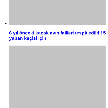
6 yıl önceki kaçak avın failleri tespit edildi! 5
yaban keçisi için