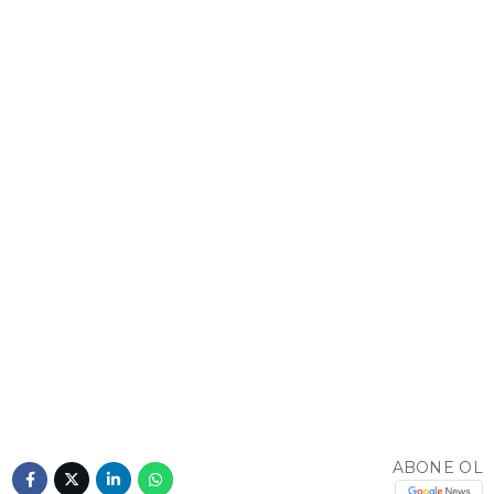
YAZI DİZİSİ
YAZARLAR
WhatsApp
İhbar Hattı
Facebook
Youtube
Pinterest
ABONE OL