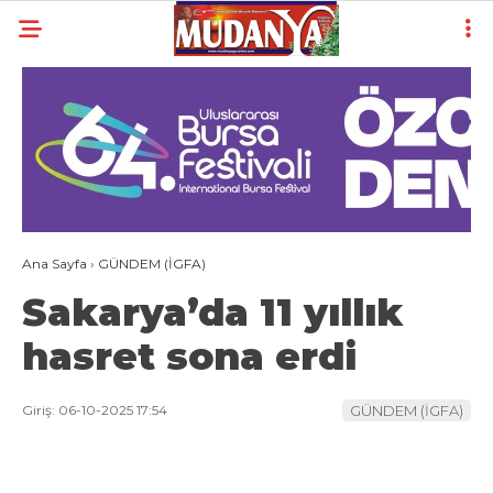
26.1
°
BURSA
YAZARLAR
YEREL
GÜNDEM (İGFA)
Ana Sayfa
›
GÜNDEM (İGFA)
SİYASET
Sakarya’da 11 yıllık
ÖZEL HABER
hasret sona erdi
EKONOMİ
AKTÜEL
Giriş: 06-10-2025 17:54
GÜNDEM (İGFA)
EĞİTİM
SPOR