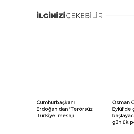
İLGİNİZİ
ÇEKEBİLİR
Cumhurbaşkanı
Osman G
Erdoğan’dan ‘Terörsüz
Eylül’de
Türkiye’ mesajı
başlaya
günlük pe