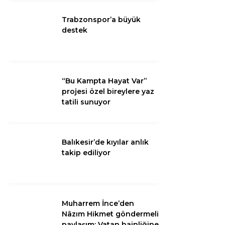
Trabzonspor’a büyük
Youtube
destek
Pinterest
“Bu Kampta Hayat Var”
Telegram
projesi özel bireylere yaz
tatili sunuyor
Balıkesir’de kıyılar anlık
takip ediliyor
Muharrem İnce’den
Nâzım Hikmet göndermeli
paylaşım: Vatan hainliğine