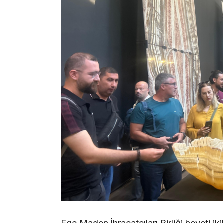
Ege Maden İhracatçıları Birliği heyeti i