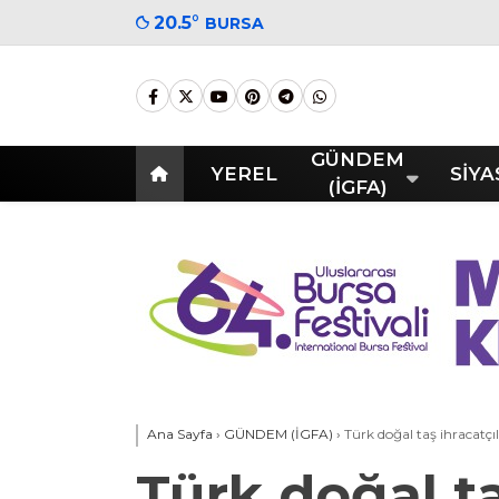
20.5
°
BURSA
GÜNDEM
YEREL
SİYA
(İGFA)
Ana Sayfa
›
GÜNDEM (İGFA)
›
Türk doğal taş ihracatçı
Türk doğal ta