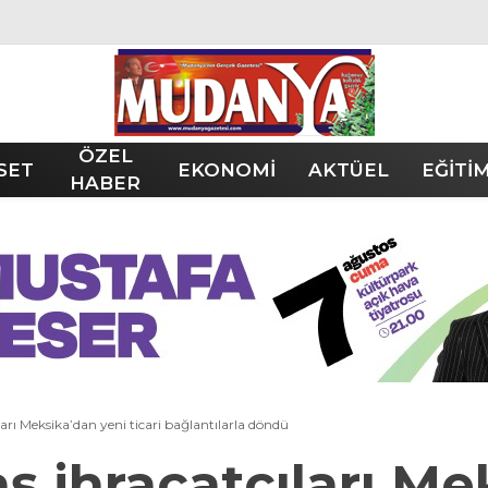
ÖZEL
SET
EKONOMİ
AKTÜEL
EĞİTİ
HABER
ları Meksika’dan yeni ticari bağlantılarla döndü
ş ihracatçıları M