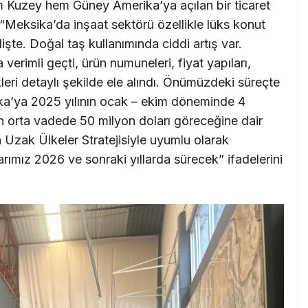
 Kuzey hem Güney Amerika’ya açılan bir ticaret
“Meksika’da inşaat sektörü özellikle lüks konut
elişte. Doğal taş kullanımında ciddi artış var.
erimli geçti, ürün numuneleri, fiyat yapıları,
ikleri detaylı şekilde ele alındı. Önümüzdeki süreçte
ika’ya 2025 yılının ocak – ekim döneminde 4
ın orta vadede 50 milyon doları göreceğine dair
n Uzak Ülkeler Stratejisiyle uyumlu olarak
ımız 2026 ve sonraki yıllarda sürecek” ifadelerini