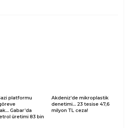
azi platformu
Akdeniz’de mikroplastik
 göreve
denetimi… 23 tesise 47,6
cak… Gabar’da
milyon TL ceza!
trol üretimi 83 bin