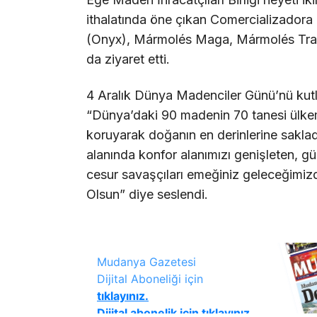
ithalatında öne çıkan Comercializadora
(Onyx), Mármolés Maga, Mármolés Trave
da ziyaret etti.
4 Aralık Dünya Madenciler Günü’nü kut
“Dünya’daki 90 madenin 70 tanesi ülkemi
koruyarak doğanın en derinlerine saklad
alanında konfor alanımızı genişleten, gü
cesur savaşçıları emeğiniz geleceğimiz
Olsun” diye seslendi.