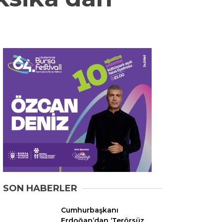
YEREL
GÜNDEM (İGFA)
SİYASET
ÖZEL HABER
EKONOMİ
AKTÜEL
EĞİTİM
SPOR
YAZI DİZİSİ
SON HABERLER
YAZARLAR
Cumhurbaşkanı
Erdoğan’dan ‘Terörsüz