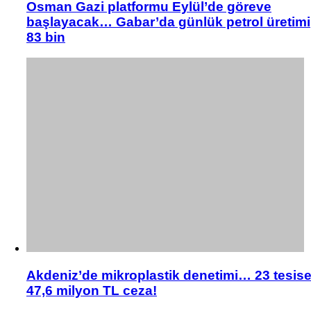
Osman Gazi platformu Eylül’de göreve
başlayacak… Gabar’da günlük petrol üretimi
83 bin
Akdeniz’de mikroplastik denetimi… 23 tesis
47,6 milyon TL ceza!