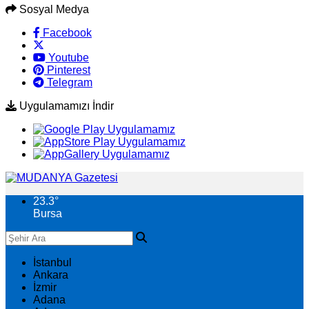
Sosyal Medya
Facebook
Youtube
Pinterest
Telegram
Uygulamamızı İndir
23.3
°
Bursa
İstanbul
Ankara
İzmir
Adana