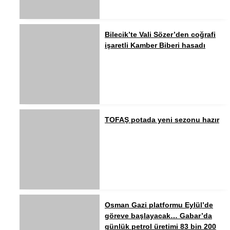
Bilecik’te Vali Sözer’den coğrafi
işaretli Kamber Biberi hasadı
TOFAŞ potada yeni sezonu hazır
Osman Gazi platformu Eylül’de
göreve başlayacak… Gabar’da
günlük petrol üretimi 83 bin 200