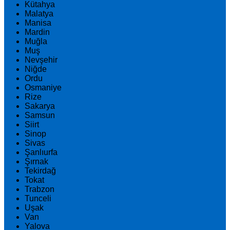
Kütahya
Malatya
Manisa
Mardin
Muğla
Muş
Nevşehir
Niğde
Ordu
Osmaniye
Rize
Sakarya
Samsun
Siirt
Sinop
Sivas
Şanlıurfa
Şırnak
Tekirdağ
Tokat
Trabzon
Tunceli
Uşak
Van
Yalova