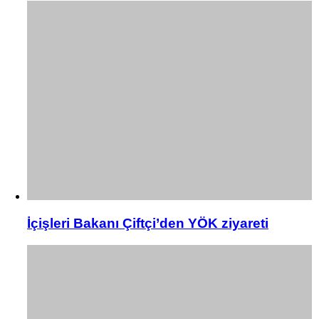
İçişleri Bakanı Çiftçi’den YÖK ziyareti