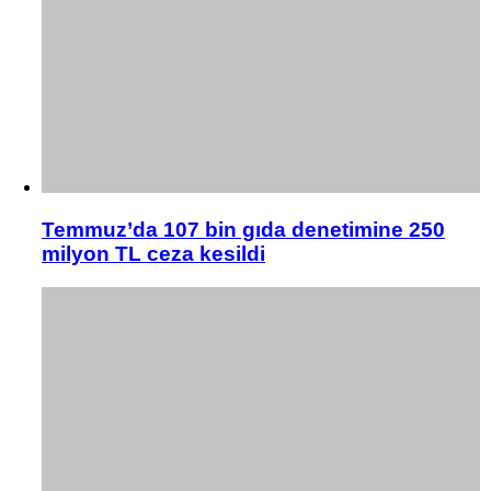
Temmuz’da 107 bin gıda denetimine 250
milyon TL ceza kesildi