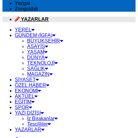
Yozgat
Zonguldak
YAZARLAR
YEREL
GÜNDEM (İGFA)
BÜYÜKŞEHİR
ASAYİŞ
YAŞAM
DÜNYA
TEKNOLOJİ
SAĞLIK
MAGAZİN
SİYASET
ÖZEL HABER
EKONOMİ
AKTÜEL
EĞİTİM
SPOR
YAZI DİZİSİ
İz Bırakanlar
Tescilliler
YAZARLAR