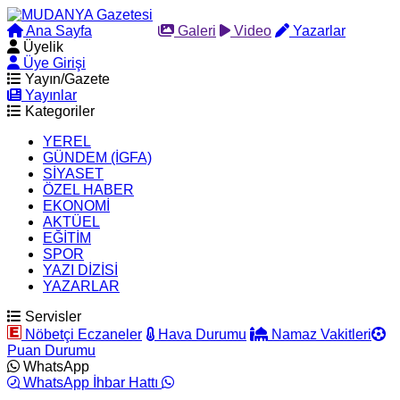
Ana Sayfa
Arama
Galeri
Video
Yazarlar
Üyelik
Üye Girişi
Yayın/Gazete
Yayınlar
Kategoriler
YEREL
GÜNDEM (İGFA)
SİYASET
ÖZEL HABER
EKONOMİ
AKTÜEL
EĞİTİM
SPOR
YAZI DİZİSİ
YAZARLAR
Servisler
Nöbetçi Eczaneler
Hava Durumu
Namaz Vakitleri
Puan Durumu
WhatsApp
WhatsApp İhbar Hattı