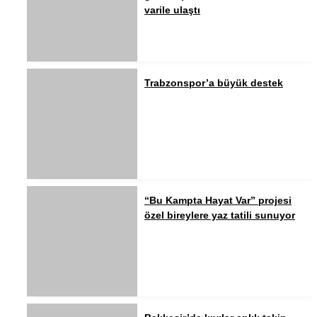
varile ulaştı
Trabzonspor’a büyük destek
“Bu Kampta Hayat Var” projesi
özel bireylere yaz tatili sunuyor