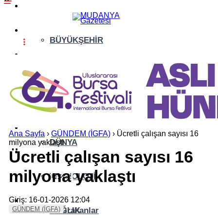
GÜNDEM (İGFA)
SİYASET
BÜYÜKŞEHİR
ÖZEL HABER
ASAYİŞ
EKONOMİ
AKTÜEL
YAŞAM
EĞİTİM
Ana Sayfa
›
GÜNDEM (İGFA)
›
Ücretli çalışan sayısı 16
DÜNYA
milyona yaklaştı
Ücretli çalışan sayısı 16
SPOR
milyona yaklaştı
YAZI DİZİSİ
TEKNOLOJİ
Giriş: 16-01-2026 12:04
YAZARLAR
GÜNDEM (İGFA)
SAĞLIK
İz Bırakanlar