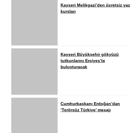
Kayseri Melikgazi’den ücretsiz yaz
kursları
Kayseri Büyükşehir gökyüzü
tutkunlarını Erciyes’te
buluşturacak
Cumhurbaşkanı Erdoğan’dan
‘Terörsüz Türkiye’ mesajı