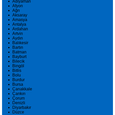
Adıyaman
Afyon
Ağrı
Aksaray
Amasya
Antalya
Ardahan
Artvin
Aydın
Balıkesir
Bartın
Batman
Bayburt
Bilecik
Bingöl
Bitlis
Bolu
Burdur
Bursa
Çanakkale
Çankırı
Çorum
Denizli
Diyarbakır
Düzce