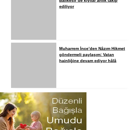
Balıkesir’de kıyılar anlık takip
ediliyor
Muharrem İnce’den Nâzım Hikmet
göndermeli paylaşım: Vatan
hainliğine devam ediyor hâlâ