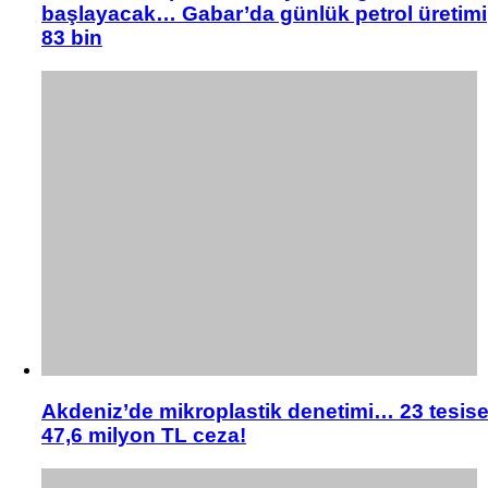
başlayacak… Gabar’da günlük petrol üretimi
83 bin
Akdeniz’de mikroplastik denetimi… 23 tesis
47,6 milyon TL ceza!