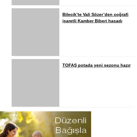
Bilecik’te Vali Sözer’den coğrafi
işaretli Kamber Biberi hasadı
TOFAŞ potada yeni sezonu hazır