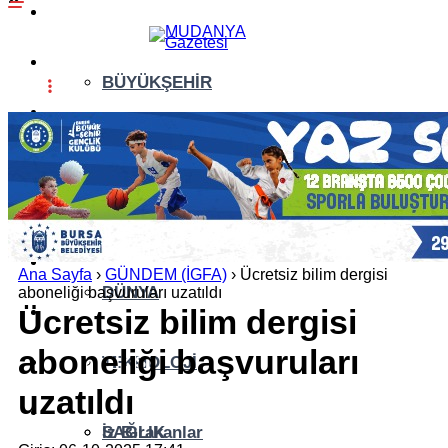
GÜNDEM (İGFA)
SİYASET
BÜYÜKŞEHİR
ÖZEL HABER
ASAYİŞ
EKONOMİ
AKTÜEL
YAŞAM
EĞİTİM
Ana Sayfa
›
GÜNDEM (İGFA)
›
Ücretsiz bilim dergisi
DÜNYA
aboneliği başvuruları uzatıldı
Ücretsiz bilim dergisi
SPOR
aboneliği başvuruları
YAZI DİZİSİ
TEKNOLOJİ
uzatıldı
YAZARLAR
SAĞLIK
İz Bırakanlar