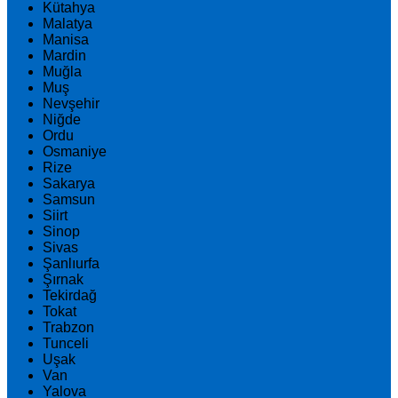
Kütahya
Malatya
Manisa
Mardin
Muğla
Muş
Nevşehir
Niğde
Ordu
Osmaniye
Rize
Sakarya
Samsun
Siirt
Sinop
Sivas
Şanlıurfa
Şırnak
Tekirdağ
Tokat
Trabzon
Tunceli
Uşak
Van
Yalova