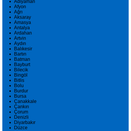
Adıyaman
Afyon
Ağrı
Aksaray
Amasya
Antalya
Ardahan
Artvin
Aydın
Balıkesir
Bartın
Batman
Bayburt
Bilecik
Bingöl
Bitlis
Bolu
Burdur
Bursa
Çanakkale
Çankırı
Çorum
Denizli
Diyarbakır
Düzce