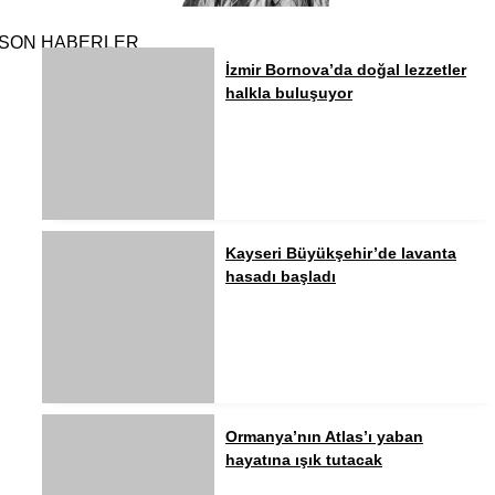
SON HABERLER
İzmir Bornova’da doğal lezzetler
halkla buluşuyor
Kayseri Büyükşehir’de lavanta
hasadı başladı
Ormanya’nın Atlas’ı yaban
hayatına ışık tutacak