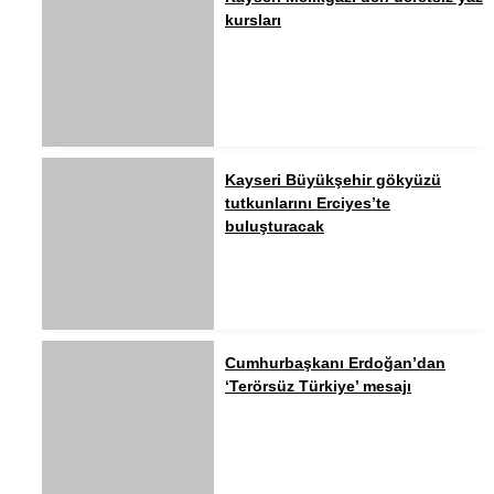
kursları
Kayseri Büyükşehir gökyüzü
tutkunlarını Erciyes’te
buluşturacak
Cumhurbaşkanı Erdoğan’dan
‘Terörsüz Türkiye’ mesajı