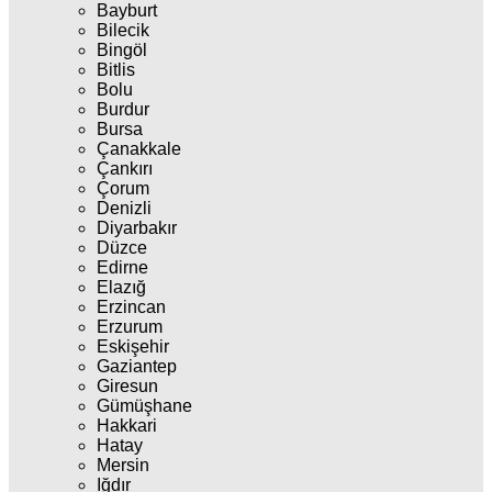
Bayburt
Bilecik
Bingöl
Bitlis
Bolu
Burdur
Bursa
Çanakkale
Çankırı
Çorum
Denizli
Diyarbakır
Düzce
Edirne
Elazığ
Erzincan
Erzurum
Eskişehir
Gaziantep
Giresun
Gümüşhane
Hakkari
Hatay
Mersin
Iğdır