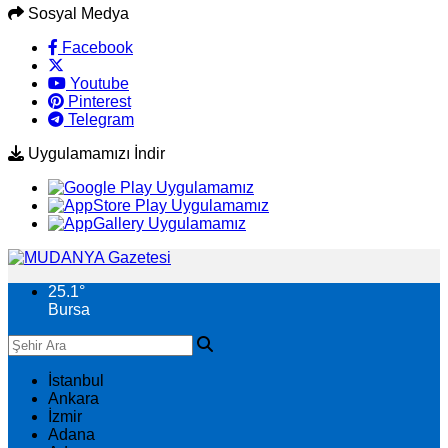
Sosyal Medya
Facebook
Youtube
Pinterest
Telegram
Uygulamamızı İndir
25.1
°
Bursa
İstanbul
Ankara
İzmir
Adana