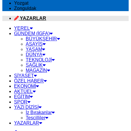
Yozgat
Zonguldak
YAZARLAR
YEREL
GÜNDEM (İGFA)
BÜYÜKŞEHİR
ASAYİŞ
YAŞAM
DÜNYA
TEKNOLOJİ
SAĞLIK
MAGAZİN
SİYASET
ÖZEL HABER
EKONOMİ
AKTÜEL
EĞİTİM
SPOR
YAZI DİZİSİ
İz Bırakanlar
Tescilliler
YAZARLAR