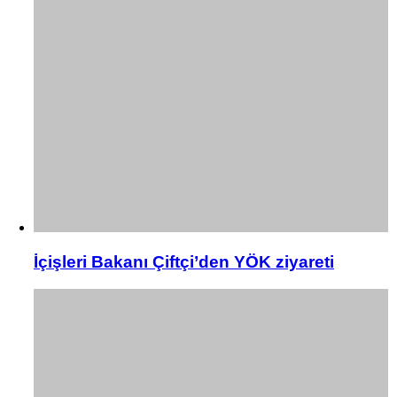
İçişleri Bakanı Çiftçi’den YÖK ziyareti