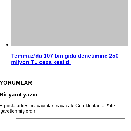
Temmuz’da 107 bin gıda denetimine 250
milyon TL ceza kesildi
YORUMLAR
Bir yanıt yazın
E-posta adresiniz yayınlanmayacak.
Gerekli alanlar
*
ile
işaretlenmişlerdir