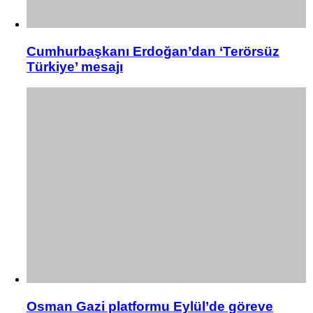
Cumhurbaşkanı Erdoğan’dan ‘Terörsüz
Türkiye’ mesajı
Osman Gazi platformu Eylül’de göreve