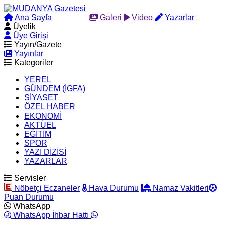
Ana Sayfa
Arama
Galeri
Video
Yazarlar
Üyelik
Üye Girişi
Yayın/Gazete
Yayınlar
Kategoriler
YEREL
GÜNDEM (İGFA)
SİYASET
ÖZEL HABER
EKONOMİ
AKTÜEL
EĞİTİM
SPOR
YAZI DİZİSİ
YAZARLAR
Servisler
Nöbetçi Eczaneler
Hava Durumu
Namaz Vakitleri
Puan Durumu
WhatsApp
WhatsApp İhbar Hattı