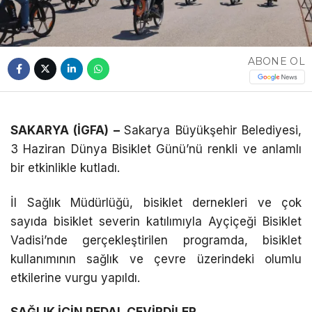
Telegram
ABONE OL
SAKARYA (İGFA) –
Sakarya Büyükşehir Belediyesi,
3 Haziran Dünya Bisiklet Günü’nü renkli ve anlamlı
bir etkinlikle kutladı.
İl Sağlık Müdürlüğü, bisiklet dernekleri ve çok
sayıda bisiklet severin katılımıyla Ayçiçeği Bisiklet
Vadisi’nde gerçekleştirilen programda, bisiklet
kullanımının sağlık ve çevre üzerindeki olumlu
etkilerine vurgu yapıldı.
SAĞLIK İÇİN PEDAL ÇEVİRDİLER