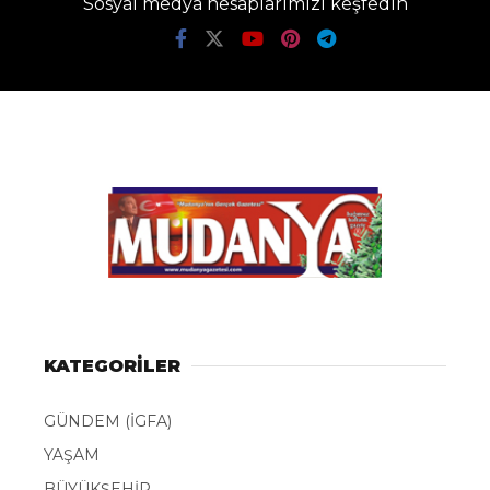
Sosyal medya hesaplarımızı keşfedin
KATEGORİLER
GÜNDEM (İGFA)
YAŞAM
BÜYÜKŞEHİR