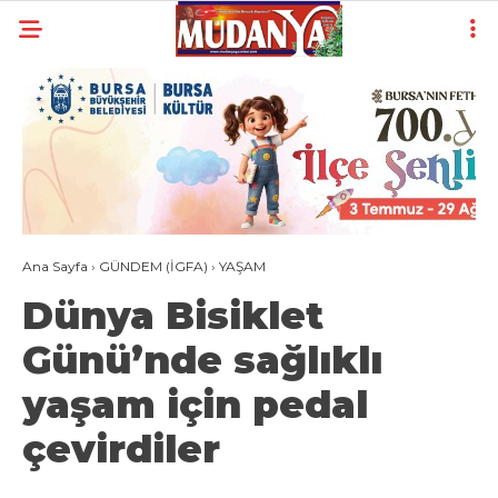
29
°
BURSA
YAZARLAR
YEREL
GÜNDEM (İGFA)
Ana Sayfa
›
GÜNDEM (İGFA)
›
YAŞAM
SİYASET
Dünya Bisiklet
ÖZEL HABER
Günü’nde sağlıklı
EKONOMİ
yaşam için pedal
AKTÜEL
çevirdiler
EĞİTİM
SPOR