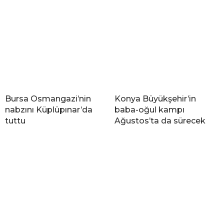
Bursa Osmangazi’nin
Konya Büyükşehir’in
nabzını Küplüpınar’da
baba-oğul kampı
tuttu
Ağustos’ta da sürecek