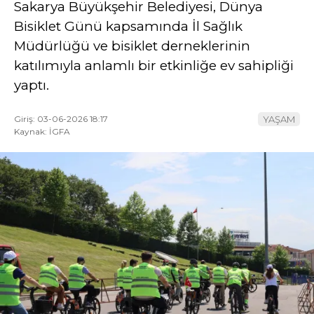
Sakarya Büyükşehir Belediyesi, Dünya
Bisiklet Günü kapsamında İl Sağlık
YAZI DİZİSİ
Müdürlüğü ve bisiklet derneklerinin
YAZARLAR
katılımıyla anlamlı bir etkinliğe ev sahipliği
WhatsApp
yaptı.
İhbar Hattı
Giriş: 03-06-2026 18:17
YAŞAM
Kaynak: İGFA
Facebook
Youtube
Pinterest