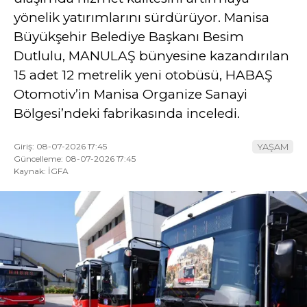
yönelik yatırımlarını sürdürüyor. Manisa
YAZI DİZİSİ
Büyükşehir Belediye Başkanı Besim
YAZARLAR
Dutlulu, MANULAŞ bünyesine kazandırılan
15 adet 12 metrelik yeni otobüsü, HABAŞ
WhatsApp
Otomotiv’in Manisa Organize Sanayi
İhbar Hattı
Bölgesi’ndeki fabrikasında inceledi.
Giriş: 08-07-2026 17:45
YAŞAM
Güncelleme: 08-07-2026 17:45
Facebook
Kaynak: İGFA
Youtube
Pinterest