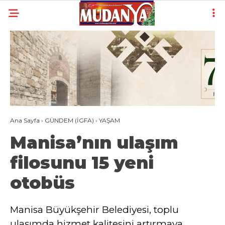
25
°
BURSA
YAZARLAR
YEREL
GÜNDEM (İGFA)
Ana Sayfa
›
GÜNDEM (İGFA)
›
YAŞAM
SİYASET
Manisa’nın ulaşım
ÖZEL HABER
filosunu 15 yeni
EKONOMİ
otobüs
AKTÜEL
EĞİTİM
Manisa Büyükşehir Belediyesi, toplu
ulaşımda hizmet kalitesini artırmaya
SPOR