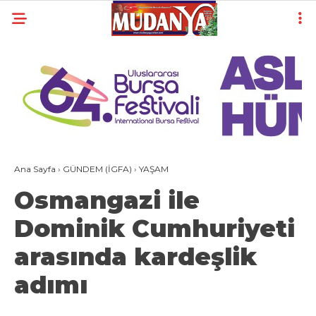
23.3
°
BURSA
YAZARLAR
YEREL
GÜNDEM (İGFA)
Ana Sayfa
›
GÜNDEM (İGFA)
›
YAŞAM
SİYASET
Osmangazi ile
ÖZEL HABER
Dominik Cumhuriyeti
EKONOMİ
arasında kardeşlik
AKTÜEL
adımı
EĞİTİM
SPOR