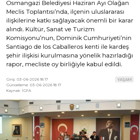
Osmangazi Belediyesi Haziran Ayı Olağan
Meclis Toplantısı’nda, ilçenin uluslararası
YAZI DİZİSİ
ilişkilerine katkı sağlayacak önemli bir karar
YAZARLAR
alındı. Kültür, Sanat ve Turizm
WhatsApp
Komisyonu’nun, Dominik Cumhuriyeti’nin
İhbar Hattı
Santiago de los Caballeros kenti ile kardeş
şehir ilişkisi kurulmasına yönelik hazırladığı
rapor, mecliste oy birliğiyle kabul edildi.
Facebook
Giriş: 03-06-2026 18:17
YAŞAM
Güncelleme: 03-06-2026 18:17
Kaynak: İGFA
Youtube
Pinterest