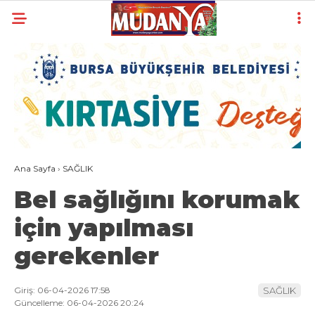
27.7
°
BURSA
YAZARLAR
YEREL
GÜNDEM (İGFA)
Ana Sayfa
›
SAĞLIK
SİYASET
Bel sağlığını korumak
ÖZEL HABER
için yapılması
EKONOMİ
gerekenler
AKTÜEL
EĞİTİM
Giriş: 06-04-2026 17:58
SAĞLIK
Güncelleme: 06-04-2026 20:24
SPOR