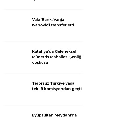
Youtube
VakıfBank, Vanja
Ivanovic’i transfer etti
Pinterest
Telegram
Kütahya’da Geleneksel
Müderris Mahallesi Şenliği
coşkusu
Terörsüz Türkiye yasa
teklifi komisyondan geçti
Eyüpsultan Meydanı’na