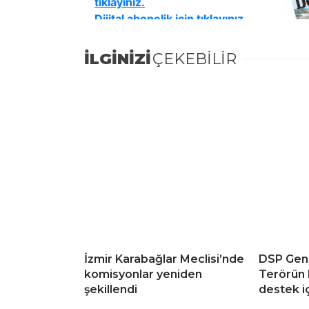
İLGİNİZİ
ÇEKEBİLİR
İzmir Karabağlar Meclisi’nde
DSP Gene
komisyonlar yeniden
Terörün b
şekillendi
destek i