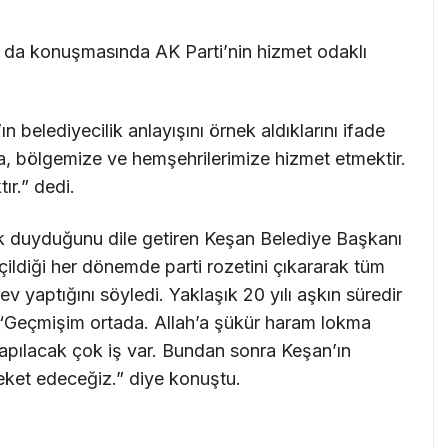
l da konuşmasında AK Parti’nin hizmet odaklı
elediyecilik anlayışını örnek aldıklarını ifade
a, bölgemize ve hemşehrilerimize hizmet etmektir.
ır.” dedi.
luk duyduğunu dile getiren Keşan Belediye Başkanı
ldiği her dönemde parti rozetini çıkararak tüm
v yaptığını söyledi. Yaklaşık 20 yılı aşkın süredir
, “Geçmişim ortada. Allah’a şükür haram lokma
pılacak çok iş var. Bundan sonra Keşan’ın
eket edeceğiz.” diye konuştu.