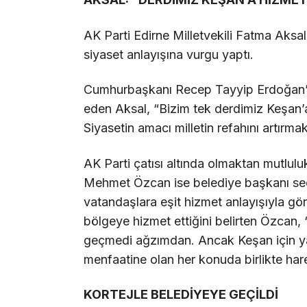
AK Parti Edirne Milletvekili Fatma Aksa
siyaset anlayışına vurgu yaptı.
Cumhurbaşkanı Recep Tayyip Erdoğan’ın b
eden Aksal, “Bizim tek derdimiz Keşan’
Siyasetin amacı milletin refahını artırmakt
AK Parti çatısı altında olmaktan mutlu
Mehmet Özcan ise belediye başkanı seçi
vatandaşlara eşit hizmet anlayışıyla göre
bölgeye hizmet ettiğini belirten Özcan
geçmedi ağzımdan. Ancak Keşan için ya
menfaatine olan her konuda birlikte har
KORTEJLE BELEDİYEYE GEÇİLDİ