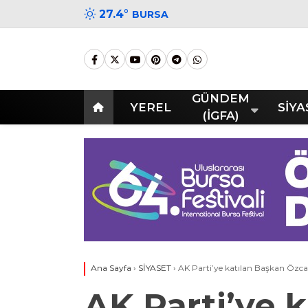
27.4
°
BURSA
GÜNDEM
YEREL
SİYA
(İGFA)
Ana Sayfa
›
SİYASET
›
AK Parti’ye katılan Başkan Özca
AK Parti’ye 