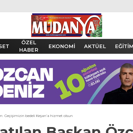
ÖZEL
SET
EKONOMİ
AKTÜEL
EĞİTİ
HABER
n: Geçişimizin bedeli Keşan’a hizmet olsun
katılan Başkan Öz