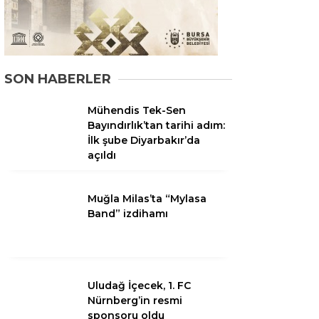
SON HABERLER
Mühendis Tek-Sen
Bayındırlık’tan tarihi adım:
İlk şube Diyarbakır’da
açıldı
WhatsApp
Muğla Milas’ta “Mylasa
İhbar Hattı
Band” izdihamı
Facebook
Uludağ İçecek, 1. FC
Nürnberg’in resmi
sponsoru oldu