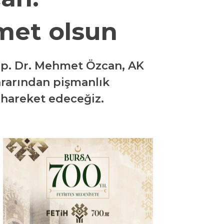
zmet olsun
YEREL
GÜNDEM (İGFA)
 Op. Dr. Mehmet Özcan, AK
SİYASET
kararından pişmanlık
ÖZEL HABER
e hareket edeceğiz.
EKONOMİ
AKTÜEL
EĞİTİM
SPOR
YAZI DİZİSİ
YAZARLAR