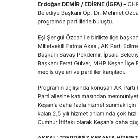
Erdoğan DEMİR / EDİRNE (İGFA) –
CHP’
Belediye Başkanı Op. Dr. Mehmet Özcan
programda partililerle buluştu.
Eşi Şengül Özcan ile birlikte ilçe başka
Milletvekili Fatma Aksal, AK Parti Edirn
Başkanı Savaş Pekdemir, İpsala Beled
Başkanı Ferat Gülver, MHP Keşan İlçe B
meclis üyeleri ve partililer karşıladı.
Programın açılışında konuşan AK Parti
Parti ailesine katılmasından memnuniyet
Keşan’a daha fazla hizmet sunmak için bi
kalan 2,5 yılı hizmet anlamında çok hız
Cumhur İttifakı olarak Keşan’a daha güçl
AKSAL: “DERDİMİZ KEŞAN’A HİZME