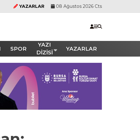
YAZARLAR
08 Ağustos 2026 Cts
YAZI
M
SPOR
YAZARLAR
DİZİSİ
can: