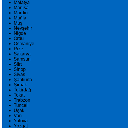
Malatya
Manisa
Mardin
Muğla
Muş
Nevşehir
Niğde
Ordu
Osmaniye
Rize
Sakarya
Samsun
Siirt
Sinop
Sivas
Şanlıurfa
Şırnak
Tekirdağ
Tokat
Trabzon
Tunceli
Uşak
Van
Yalova
Yozgat