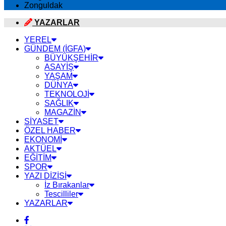
Zonguldak
YAZARLAR
YEREL
GÜNDEM (İGFA)
BÜYÜKŞEHİR
ASAYİŞ
YAŞAM
DÜNYA
TEKNOLOJİ
SAĞLIK
MAGAZİN
SİYASET
ÖZEL HABER
EKONOMİ
AKTÜEL
EĞİTİM
SPOR
YAZI DİZİSİ
İz Bırakanlar
Tescilliler
YAZARLAR