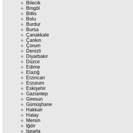
Bilecik
Bingöl
Bitlis
Bolu
Burdur
Bursa
Çanakkale
Çankırı
Çorum
Denizli
Diyarbakır
Düzce
Edirne
Elazığ
Erzincan
Erzurum
Eskişehir
Gaziantep
Giresun
Gümüşhane
Hakkari
Hatay
Mersin
Iğdır
Isparta