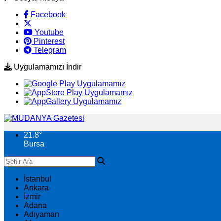
Facebook
Youtube
Pinterest
Telegram
Uygulamamızı İndir
21.8
°
Bursa
İstanbul
Ankara
İzmir
Adana
Adıyaman