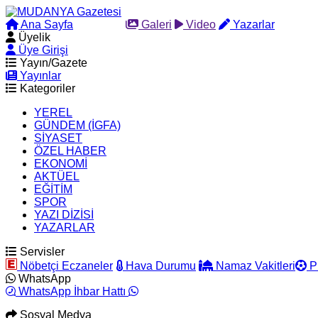
Ana Sayfa
Arama
Galeri
Video
Yazarlar
Üyelik
Üye Girişi
Yayın/Gazete
Yayınlar
Kategoriler
YEREL
GÜNDEM (İGFA)
SİYASET
ÖZEL HABER
EKONOMİ
AKTÜEL
EĞİTİM
SPOR
YAZI DİZİSİ
YAZARLAR
Servisler
Nöbetçi Eczaneler
Hava Durumu
Namaz Vakitleri
P
WhatsApp
WhatsApp İhbar Hattı
Sosyal Medya