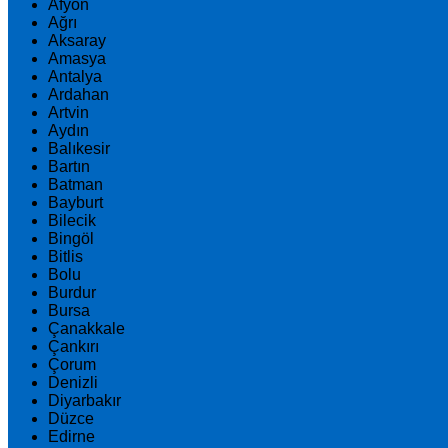
Afyon
Ağrı
Aksaray
Amasya
Antalya
Ardahan
Artvin
Aydın
Balıkesir
Bartın
Batman
Bayburt
Bilecik
Bingöl
Bitlis
Bolu
Burdur
Bursa
Çanakkale
Çankırı
Çorum
Denizli
Diyarbakır
Düzce
Edirne