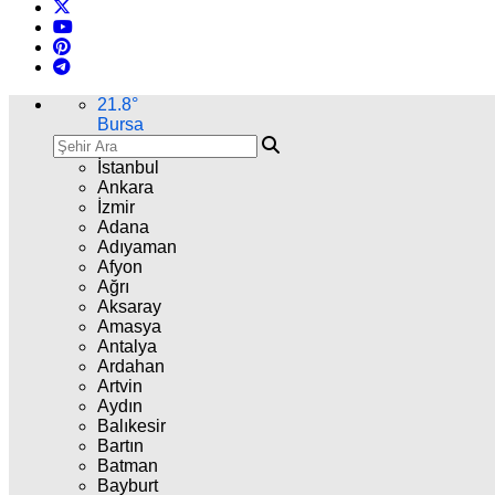
21.8
°
Bursa
İstanbul
Ankara
İzmir
Adana
Adıyaman
Afyon
Ağrı
Aksaray
Amasya
Antalya
Ardahan
Artvin
Aydın
Balıkesir
Bartın
Batman
Bayburt