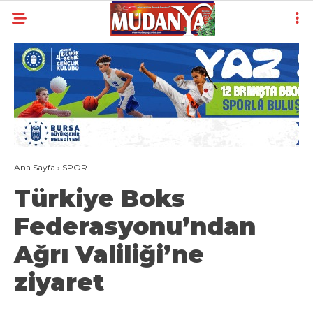
20.7
°
BURSA
YAZARLAR
YEREL
GÜNDEM (İGFA)
Ana Sayfa
›
SPOR
SİYASET
Türkiye Boks
ÖZEL HABER
Federasyonu’ndan
EKONOMİ
Ağrı Valiliği’ne
AKTÜEL
ziyaret
EĞİTİM
SPOR