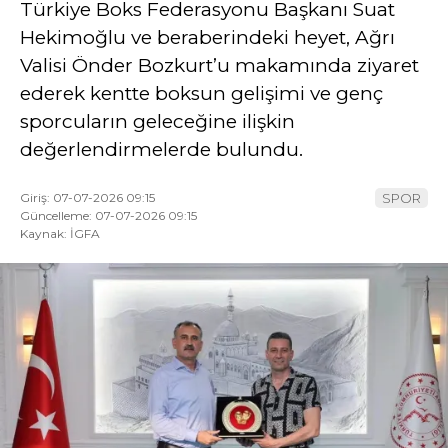
Türkiye Boks Federasyonu Başkanı Suat
Hekimoğlu ve beraberindeki heyet, Ağrı
YAZI DİZİSİ
Valisi Önder Bozkurt’u makamında ziyaret
YAZARLAR
ederek kentte boksun gelişimi ve genç
WhatsApp
sporcuların geleceğine ilişkin
İhbar Hattı
değerlendirmelerde bulundu.
Giriş: 07-07-2026 09:15
SPOR
Güncelleme: 07-07-2026 09:15
Kaynak: İGFA
Facebook
Youtube
Pinterest