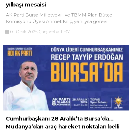
yılbaşı mesaisi
AK Parti Bursa Milletvekili ve TBMM Plan Bütçe
Komisyonu Üyesi Ahmet Kılıç, yeni yıla görevi
01 Ocak 2025 Çarşamba 11:37
Cumhurbaşkanı 28 Aralık’ta Bursa’da…
Mudanya’dan araç hareket noktaları belli