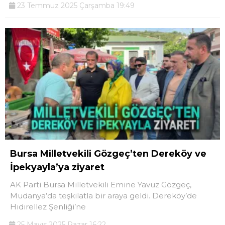
23 Temmuz 2025 Çarşamba 19:49
Bursa Milletvekili Gözgeç’ten Dereköy ve
İpekyayla’ya ziyaret
AK Parti Bursa Milletvekili Emine Yavuz Gözgeç,
Mudanya’da teşkilatla bir araya geldi. Dereköy’de
Hıdırellez Şenliği’ne
25 Mayıs 2025 Pazar 16:22