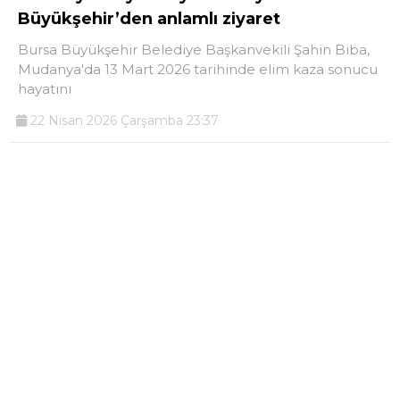
Büyükşehir’den anlamlı ziyaret
Bursa Büyükşehir Belediye Başkanvekili Şahin Biba,
Mudanya'da 13 Mart 2026 tarihinde elim kaza sonucu
hayatını
22 Nisan 2026 Çarşamba 23:37