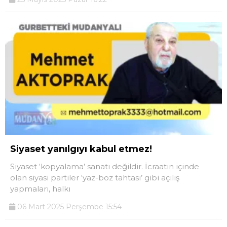
Siyaset yanılgıyı kabul etmez!
Siyaset ‘kopyalama’ sanatı değildir. İcraatın içinde
olan siyasi partiler ‘yaz-boz tahtası’ gibi açılış
yapmaları, halkı
06 Mart 2025 Perşembe 15:54