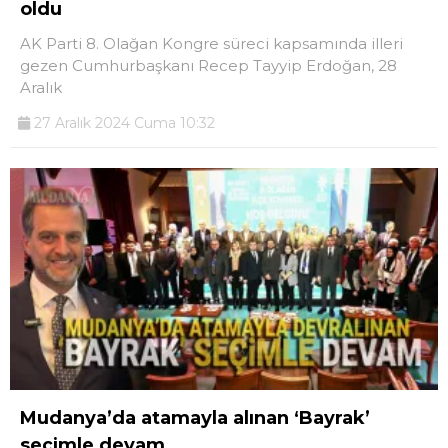
oldu
AK Parti 8. Olağan Kongre süreci kapsamında illeri
gezen Cumhurbaşkanı Recep Tayyip Erdoğan, 28
Aralık
27 Aralık 2024 Cuma 10:32
Mudanya’da atamayla alınan ‘Bayrak’
seçimle devam