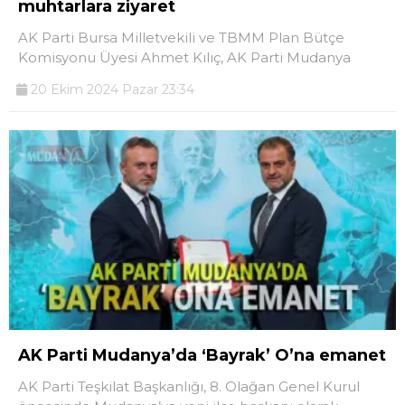
muhtarlara ziyaret
AK Parti Bursa Milletvekili ve TBMM Plan Bütçe
Komisyonu Üyesi Ahmet Kılıç, AK Parti Mudanya
20 Ekim 2024 Pazar 23:34
AK Parti Mudanya’da ‘Bayrak’ O’na emanet
AK Parti Teşkilat Başkanlığı, 8. Olağan Genel Kurul