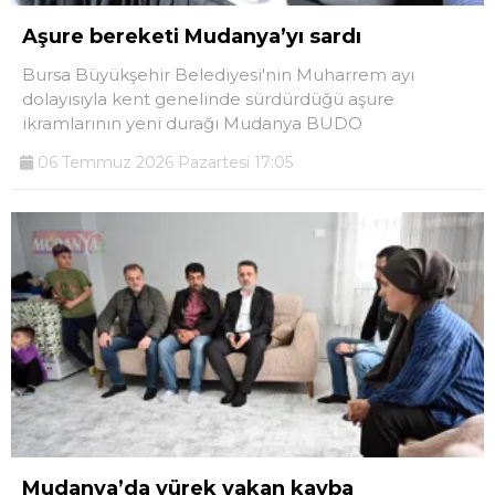
Aşure bereketi Mudanya’yı sardı
Bursa Büyükşehir Belediyesi'nin Muharrem ayı
dolayısıyla kent genelinde sürdürdüğü aşure
ikramlarının yeni durağı Mudanya BUDO
06 Temmuz 2026 Pazartesi 17:05
Mudanya’da yürek yakan kayba