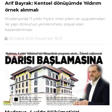
Arif Bayrak: Kentsel dönüşümde Yıldırım
örnek alınmalı
Mudanya’da 11 yıldır hiçbir imar planı ve uygulamaları
ile yapı stokunun yenilenmesi, sosyal alan
kazandırılması
06 Şubat 2025 Perşembe 18:12