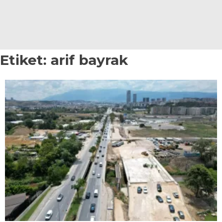
YAZI DİZİSİ
YAZARLAR
Etiket:
arif bayrak
WhatsApp
İhbar Hattı
Facebook
Youtube
Pinterest