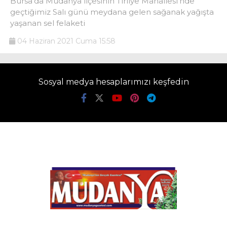
Bursa’da Mudanya ilçesinin Tirilye Mahallesi’nde
geçtiğimiz Salı günü meydana gelen sağanak yağışta
yaşanan sel felaketi
04 Haziran 2021 Cuma 15:58
Sosyal medya hesaplarımızı keşfedin