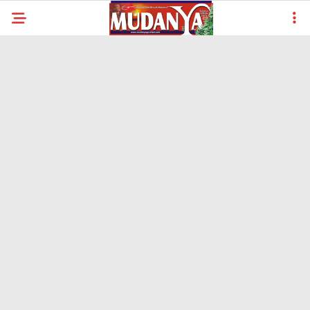
30.4
°
BURSA
YAZARLAR
YEREL
GÜNDEM (İGFA)
SİYASET
ÖZEL HABER
EKONOMİ
AKTÜEL
EĞİTİM
SPOR