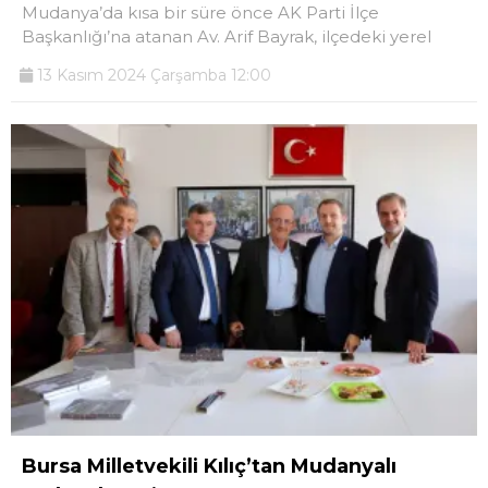
Mudanya’da kısa bir süre önce AK Parti İlçe
Başkanlığı’na atanan Av. Arif Bayrak, ilçedeki yerel
13 Kasım 2024 Çarşamba 12:00
Bursa Milletvekili Kılıç’tan Mudanyalı