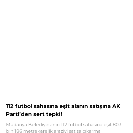
112 futbol sahasına eşit alanın satışına AK
Parti’den sert tepki!
Mudanya Belediyesi'nin 112 futbol sahasına eşit 803
bin 186 metrekarelik araziyi satışa çıkarma