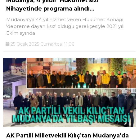
Mudanya, 4 yıldır ‘Hükümet’siz!
Nihayetinde programa alındı…
Mudanya’ya 44 yıl hizmet veren Hükümet Konağı
‘depreme dayanıksız’ olduğu gerekçesiyle 2021 yılı
Ekim ayında
25 Ocak 2025 Cumartesi 11:06
AK Partili Milletvekili Kılıç’tan Mudanya’da