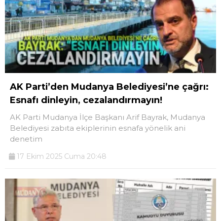
AK Parti’den Mudanya Belediyesi’ne çağrı:
Esnafı dinleyin, cezalandırmayın!
AK Parti Mudanya İlçe Başkanı Arif Bayrak, Mudanya
Belediyesi zabıta ekiplerinin esnafa yönelik ani
denetim
17 Ekim 2025 Cuma 20:48