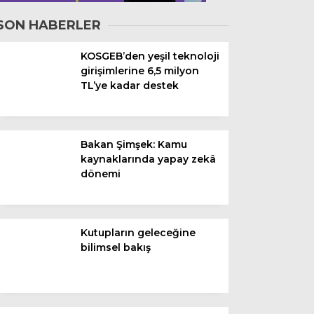
SON HABERLER
YEREL
KOSGEB’den yeşil teknoloji
GÜNDEM (İGFA)
girişimlerine 6,5 milyon
TL’ye kadar destek
SİYASET
ÖZEL HABER
Bakan Şimşek: Kamu
EKONOMİ
kaynaklarında yapay zekâ
dönemi
AKTÜEL
EĞİTİM
SPOR
Kutupların geleceğine
bilimsel bakış
YAZI DİZİSİ
YAZARLAR