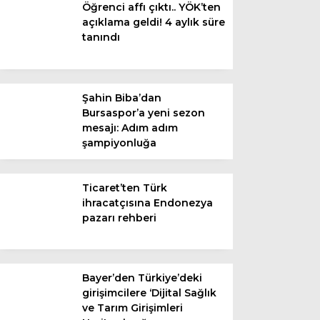
Öğrenci affı çıktı.. YÖK’ten
açıklama geldi! 4 aylık süre
tanındı
Şahin Biba’dan
Bursaspor’a yeni sezon
mesajı: Adım adım
şampiyonluğa
WhatsApp
Ticaret’ten Türk
İhbar Hattı
ihracatçısına Endonezya
pazarı rehberi
Facebook
Bayer’den Türkiye’deki
girişimcilere ‘Dijital Sağlık
ve Tarım Girişimleri