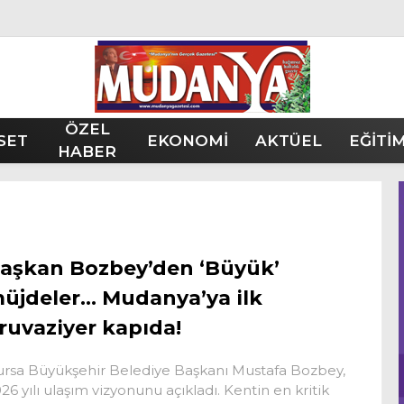
ÖZEL
SET
EKONOMİ
AKTÜEL
EĞİTİ
HABER
aşkan Bozbey’den ‘Büyük’
üjdeler… Mudanya’ya ilk
ruvaziyer kapıda!
rsa Büyükşehir Belediye Başkanı Mustafa Bozbey,
26 yılı ulaşım vizyonunu açıkladı. Kentin en kritik