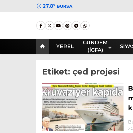
27.8
°
BURSA
GÜNDEM
YEREL
SİYA
(İGFA)
Etiket:
çed projesi
B
m
k
Bu
20