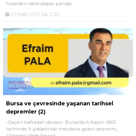
hisseden vatandaşlar paniğe
03 Aralık 2024 Salı 21:26
Bursa ve çevresinde yaşanan tarihsel
depremler (2)
-Geçen haftadan devam- Bursa’da 6 Kasım 1863
tarihinde 9 şiddetinde meydana gelen depremi,
Gökmen-zâde Seyyid