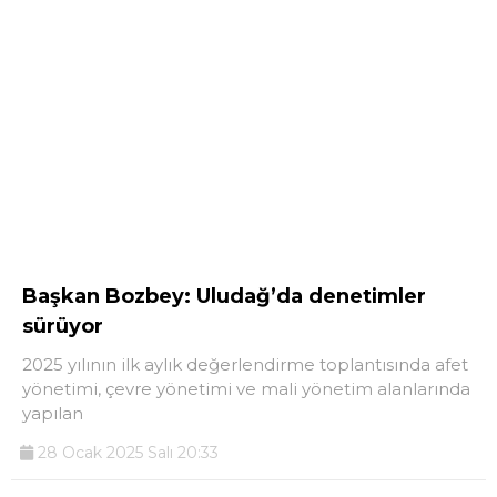
Başkan Bozbey: Uludağ’da denetimler
sürüyor
2025 yılının ilk aylık değerlendirme toplantısında afet
yönetimi, çevre yönetimi ve mali yönetim alanlarında
yapılan
28 Ocak 2025 Salı 20:33