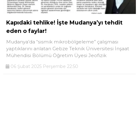
Kapıdaki tehlike! İşte Mudanya’yı tehdit
eden o faylar!
Mudanya’da “sismik mikrobölgeleme” çalışması
yaptıklarını anlatan Gebze Teknik Üniversitesi İnşaat
Mühendisi Bölümü Öğretim Üyesi Jeofizik
06 Şubat 2025 Perşembe 22:50