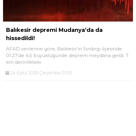
Balıkesir depremi Mudanya’da da
hissedildi!
AFAD verilerine göre, Balıkesir’in Sındırgı ilçesinde
01:27’de 4,5 büyüklüğünde deprem meydana geldi. 7
km derinlikteki
24 Eylül 2025 Çarşamba 01:53