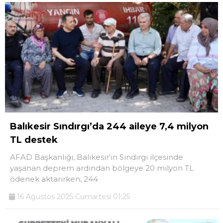
Balıkesir Sındırgı’da 244 aileye 7,4 milyon
TL destek
AFAD Başkanlığı, Balıkesir'in Sındırgı ilçesinde
yaşanan deprem ardından bölgeye 20 milyon TL
ödenek aktarırken, 244
16 Ağustos 2025 Cumartesi 01:25