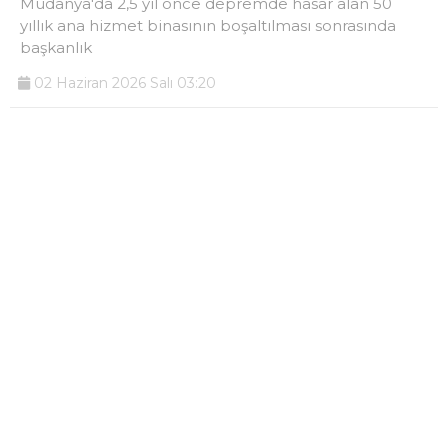
Mudanya'da 2,5 yıl önce depremde hasar alan 50
yıllık ana hizmet binasının boşaltılması sonrasında
başkanlık
02 Haziran 2026 Salı 03:20