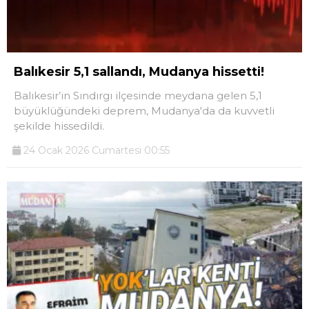
Balıkesir 5,1 sallandı, Mudanya hissetti!
Balıkesir’in Sındırgı ilçesinde meydana gelen 5,1
büyüklüğündeki deprem, Mudanya'da da kuvvetli
şekilde hissedildi.
24 Ocak 2026 Cumartesi 00:55