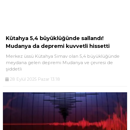
Kütahya 5,4 büyüklüğünde sallandı!
Mudanya da depremi kuvvetli hissetti
Merkez üssü Kütahya Simav olan 5,4 büyüklüğünde
meydana gelen depremi Mudanya ve çevresi de
şiddetli
28 Eylül 2025 Pazar 13:18