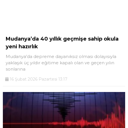
Mudanya’da 40 yıllık geçmişe sahip okula
yeni hazırlık
Mudanya'da depreme dayanıksız olması dolayısıyla
yaklaşık üç yıldır eğitime kapalı olan ve geçen yılın
sonlarına
16 Şubat 2026 Pazartesi 13:17