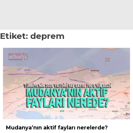
YAZI DİZİSİ
YAZARLAR
Etiket:
deprem
WhatsApp
İhbar Hattı
Facebook
Youtube
Pinterest
Mudanya’nın aktif fayları nerelerde?