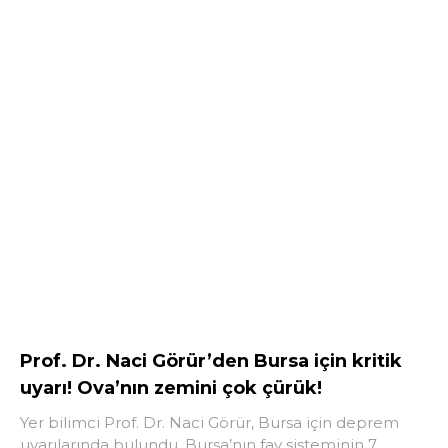
Prof. Dr. Naci Görür’den Bursa için kritik
uyarı! Ova’nın zemini çok çürük!
Yer bilimci Prof. Dr. Naci Görür, Bursa için deprem
uyarılarında bulundu. Bursa’nın fay sisteminin 7