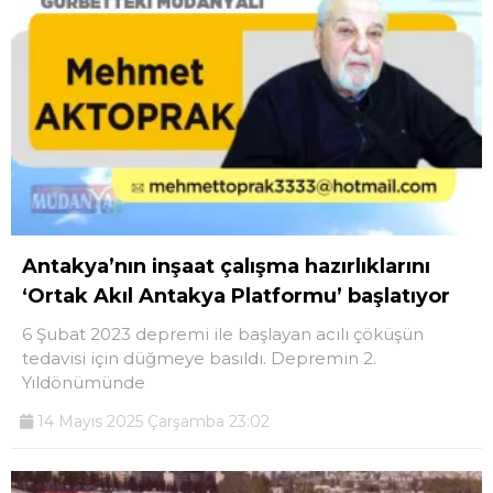
Antakya’nın inşaat çalışma hazırlıklarını
‘Ortak Akıl Antakya Platformu’ başlatıyor
6 Şubat 2023 depremi ile başlayan acılı çöküşün
tedavisi için düğmeye basıldı. Depremin 2.
Yıldönümünde
14 Mayıs 2025 Çarşamba 23:02