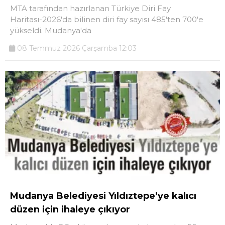
MTA tarafından hazırlanan Türkiye Diri Fay
Telegram
Haritası-2026'da bilinen diri fay sayısı 485'ten 700'e
yükseldi. Mudanya'da
08 Temmuz 2026 Çarşamba 12:03
Mudanya Belediyesi Yıldıztepe’ye kalıcı
düzen için ihaleye çıkıyor