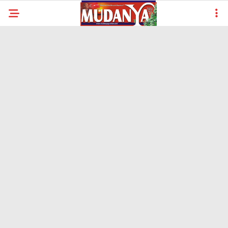
22.5
°
BURSA
YAZARLAR
YEREL
GÜNDEM (İGFA)
SİYASET
ÖZEL HABER
EKONOMİ
AKTÜEL
EĞİTİM
SPOR