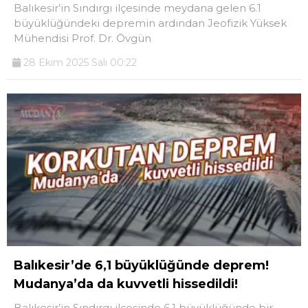
Balıkesir’in Sındırgı ilçesinde meydana gelen 6.1
büyüklüğündeki depremin ardından Jeofizik Yüksek
Mühendisi Prof. Dr. Övgün
28 Ekim 2025 Salı 00:22
Balıkesir’de 6,1 büyüklüğünde deprem!
Mudanya’da da kuvvetli hissedildi!
Balıkesir’in Sındırgı ilçesinde 6,1 büyüklüğünde bir