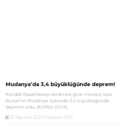
Mudanya’da 3,4 büyüklüğünde deprem!
Kandilli Rasathanesi verilerine göre merkez üssü
Bursa’nın Mudanya ilçesinde 3,4 büyüklüğünde
deprem oldu. BURSA (İGFA)
25 Ağustos 2025 Pazartesi 11:24