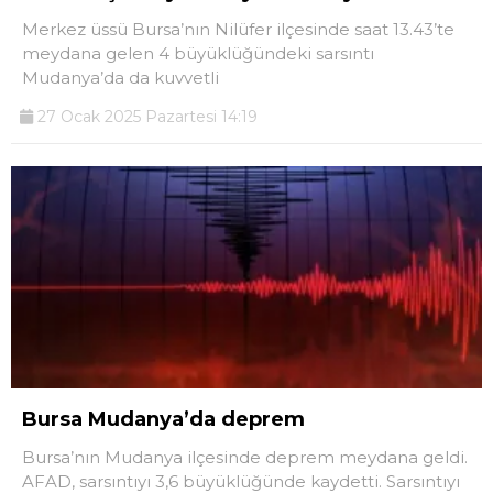
Merkez üssü Bursa’nın Nilüfer ilçesinde saat 13.43’te
meydana gelen 4 büyüklüğündeki sarsıntı
Mudanya’da da kuvvetli
27 Ocak 2025 Pazartesi 14:19
Bursa Mudanya’da deprem
Bursa’nın Mudanya ilçesinde deprem meydana geldi.
AFAD, sarsıntıyı 3,6 büyüklüğünde kaydetti. Sarsıntıyı