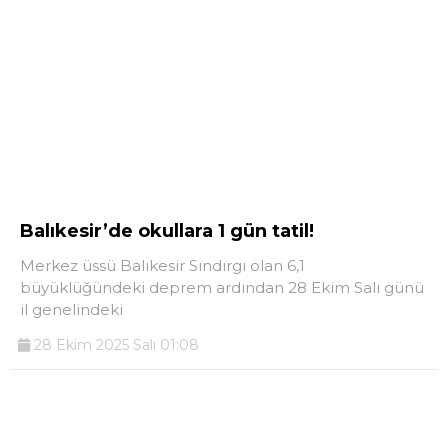
Balıkesir’de okullara 1 gün tatil!
Merkez üssü Balıkesir Sındırgı olan 6,1
büyüklüğündeki deprem ardından 28 Ekim Salı günü
il genelindeki
28 Ekim 2025 Salı 01:08