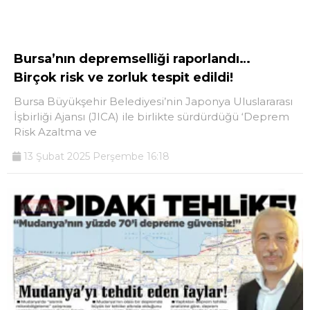
Bursa’nın depremselliği raporlandı…
Birçok risk ve zorluk tespit edildi!
Bursa Büyükşehir Belediyesi’nin Japonya Uluslararası
İşbirliği Ajansı (JICA) ile birlikte sürdürdüğü ‘Deprem
Risk Azaltma ve
13 Şubat 2025 Perşembe 16:18