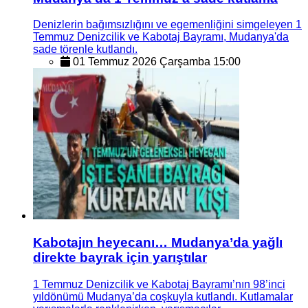
Denizlerin bağımsızlığını ve egemenliğini simgeleyen 1
Temmuz Denizcilik ve Kabotaj Bayramı, Mudanya'da
sade törenle kutlandı.
01 Temmuz 2026 Çarşamba 15:00
Kabotajın heyecanı… Mudanya’da yağlı
direkte bayrak için yarıştılar
1 Temmuz Denizcilik ve Kabotaj Bayramı’nın 98’inci
yıldönümü Mudanya’da coşkuyla kutlandı. Kutlamalar