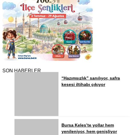
SON HABERLER
“Hazımsızlık” sanılıyor, safra
kesesi iltihabı çıkıyor
Bursa Keles’te yollar hem
yenileniyor, hem genişliyor