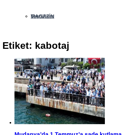
MAGAZİN
Tescilliler
Etiket:
kabotaj
Mudanya’da 1 Temmuz’a sade kutlama