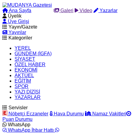
Ana Sayfa
Arama
Galeri
Video
Yazarlar
Üyelik
Üye Girişi
Yayın/Gazete
Yayınlar
Kategoriler
YEREL
GÜNDEM (İGFA)
SİYASET
ÖZEL HABER
EKONOMİ
AKTÜEL
EĞİTİM
SPOR
YAZI DİZİSİ
YAZARLAR
Servisler
Nöbetçi Eczaneler
Hava Durumu
Namaz Vakitleri
Puan Durumu
WhatsApp
WhatsApp İhbar Hattı