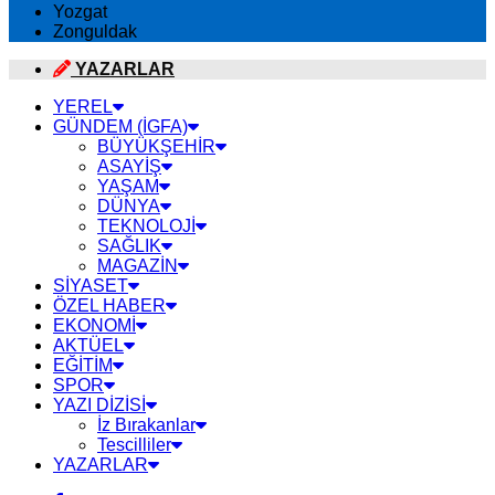
Yozgat
Zonguldak
YAZARLAR
YEREL
GÜNDEM (İGFA)
BÜYÜKŞEHİR
ASAYİŞ
YAŞAM
DÜNYA
TEKNOLOJİ
SAĞLIK
MAGAZİN
SİYASET
ÖZEL HABER
EKONOMİ
AKTÜEL
EĞİTİM
SPOR
YAZI DİZİSİ
İz Bırakanlar
Tescilliler
YAZARLAR