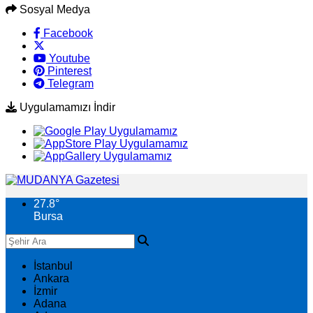
Sosyal Medya
Facebook
Youtube
Pinterest
Telegram
Uygulamamızı İndir
27.8
°
Bursa
İstanbul
Ankara
İzmir
Adana