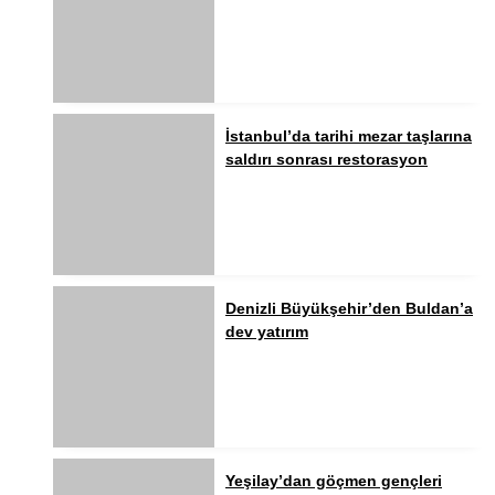
İstanbul’da tarihi mezar taşlarına
saldırı sonrası restorasyon
Denizli Büyükşehir’den Buldan’a
dev yatırım
Yeşilay’dan göçmen gençleri