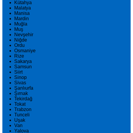
Kütahya
Malatya
Manisa
Mardin
Muğla
Muş
Nevşehir
Niğde
Ordu
Osmaniye
Rize
Sakarya
Samsun
Siirt
Sinop
Sivas
Şanlıurfa
Şırnak
Tekirdağ
Tokat
Trabzon
Tunceli
Uşak
Van
Yalova