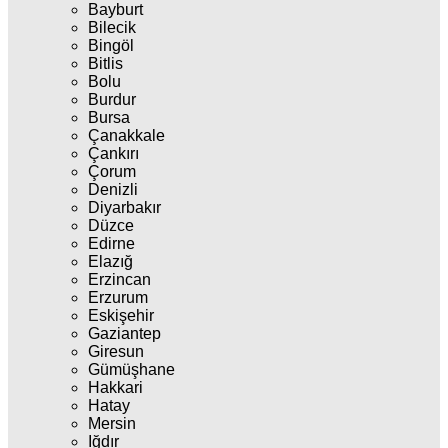
Bayburt
Bilecik
Bingöl
Bitlis
Bolu
Burdur
Bursa
Çanakkale
Çankırı
Çorum
Denizli
Diyarbakır
Düzce
Edirne
Elazığ
Erzincan
Erzurum
Eskişehir
Gaziantep
Giresun
Gümüşhane
Hakkari
Hatay
Mersin
Iğdır