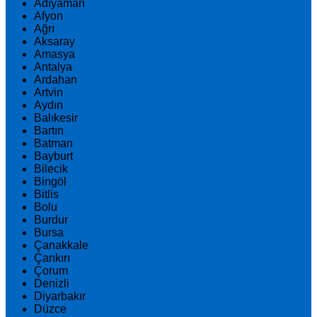
Adıyaman
Afyon
Ağrı
Aksaray
Amasya
Antalya
Ardahan
Artvin
Aydın
Balıkesir
Bartın
Batman
Bayburt
Bilecik
Bingöl
Bitlis
Bolu
Burdur
Bursa
Çanakkale
Çankırı
Çorum
Denizli
Diyarbakır
Düzce