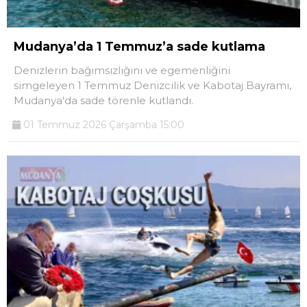
Telegram
Mudanya’da 1 Temmuz’a sade kutlama
Denizlerin bağımsızlığını ve egemenliğini
simgeleyen 1 Temmuz Denizcilik ve Kabotaj Bayramı,
Mudanya'da sade törenle kutlandı.
01 Temmuz 2026 Çarşamba 15:00