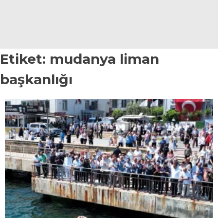
YAZI DİZİSİ
YAZARLAR
Etiket:
mudanya liman
WhatsApp
İhbar Hattı
başkanlığı
Facebook
Youtube
Pinterest