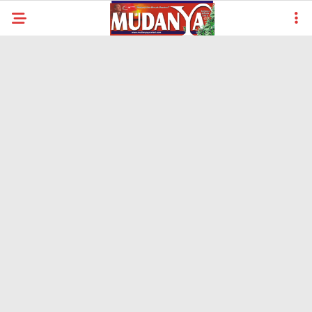
29.7
°
BURSA
YAZARLAR
YEREL
GÜNDEM (İGFA)
SİYASET
ÖZEL HABER
EKONOMİ
AKTÜEL
EĞİTİM
SPOR