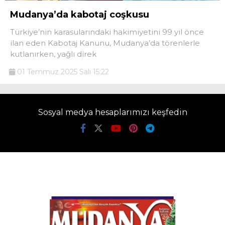
Mudanya’da kabotaj coşkusu
Türkiye’nin karasularındaki hakimiyetini 99 yıl önce
ilan eden Kabotaj Kanunu, Mudanya’da törenlerle
kutlanırken, yağlı direk
01 Temmuz 2025 Salı 15:22
Sosyal medya hesaplarımızı keşfedin