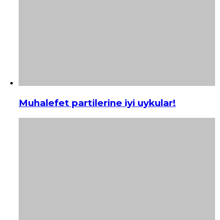
Muhalefet partilerine iyi uykular!