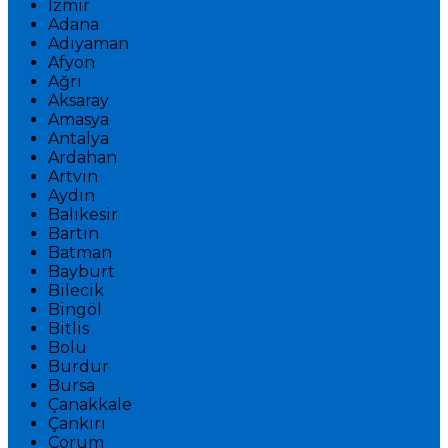
İzmir
Adana
Adıyaman
Afyon
Ağrı
Aksaray
Amasya
Antalya
Ardahan
Artvin
Aydın
Balıkesir
Bartın
Batman
Bayburt
Bilecik
Bingöl
Bitlis
Bolu
Burdur
Bursa
Çanakkale
Çankırı
Çorum