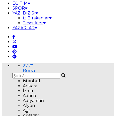
EĞİTİM
SPOR
YAZI DİZİSİ
İz Bırakanlar
Tescilliler
YAZARLAR
27.7
°
Bursa
İstanbul
Ankara
İzmir
Adana
Adıyaman
Afyon
Ağrı
Aksaray