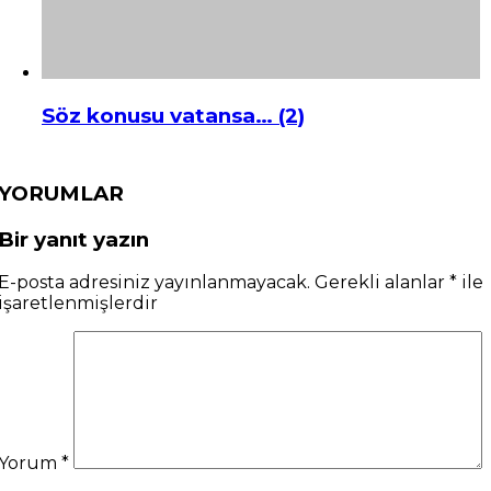
Söz konusu vatansa… (2)
YORUMLAR
Bir yanıt yazın
E-posta adresiniz yayınlanmayacak.
Gerekli alanlar
*
ile
işaretlenmişlerdir
Yorum
*