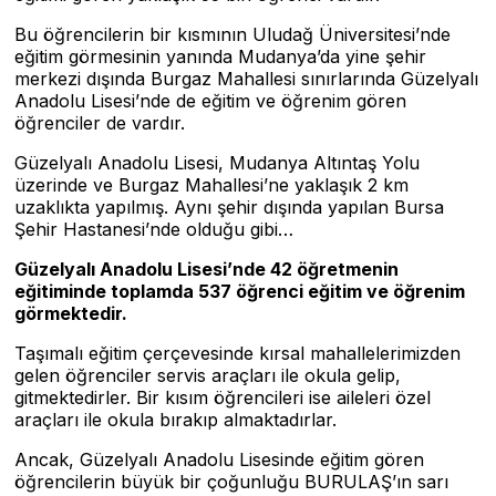
Bu öğrencilerin bir kısmının Uludağ Üniversitesi’nde
eğitim görmesinin yanında Mudanya’da yine şehir
merkezi dışında Burgaz Mahallesi sınırlarında Güzelyalı
Anadolu Lisesi’nde de eğitim ve öğrenim gören
öğrenciler de vardır.
Güzelyalı Anadolu Lisesi, Mudanya Altıntaş Yolu
üzerinde ve Burgaz Mahallesi’ne yaklaşık 2 km
uzaklıkta yapılmış. Aynı şehir dışında yapılan Bursa
Şehir Hastanesi’nde olduğu gibi…
G
ü
zelyal
ı
Anadolu Lisesi’nde 42
öğ
retmenin
e
ğ
itiminde toplamda 537
öğ
renci e
ğ
itim ve
öğ
renim
g
ö
rmektedir.
Taşımalı eğitim çerçevesinde kırsal mahallelerimizden
gelen öğrenciler servis araçları ile okula gelip,
gitmektedirler. Bir kısım öğrencileri ise aileleri özel
araçları ile okula bırakıp almaktadırlar.
Ancak, Güzelyalı Anadolu Lisesinde eğitim gören
öğrencilerin büyük bir çoğunluğu BURULAŞ’ın sarı