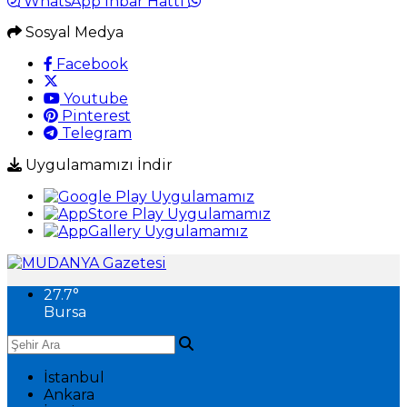
WhatsApp İhbar Hattı
Sosyal Medya
Facebook
Youtube
Pinterest
Telegram
Uygulamamızı İndir
27.7
°
Bursa
İstanbul
Ankara