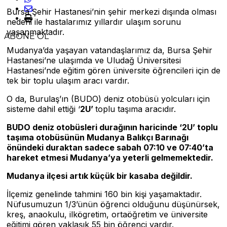
Bursa Şehir Hastanesi’nin şehir merkezi dışında olması
nedeni ile hastalarımız yıllardır ulaşım sorunu
yaşanmaktadır.
ABONE OL
Mudanya’da yaşayan vatandaşlarımız da, Bursa Şehir
Hastanesi’ne ulaşımda ve Uludağ Üniversitesi
Hastanesi’nde eğitim gören üniversite öğrencileri için de
tek bir toplu ulaşım aracı vardır.
O da, Burulaş’ın (BUDO) deniz otobüsü yolcuları için
sisteme dahil ettiği ‘
2U’
toplu taşıma aracıdır.
BUDO deniz otob
ü
sleri dura
ğı
n
ı
n haricinde ‘2U’ toplu
ta
şı
ma otob
ü
s
ü
n
ü
n Mudanya Bal
ı
k
çı
Bar
ı
na
ğı
ö
n
ü
ndeki duraktan sadece sabah 07:10 ve 07:40’ta
hareket etmesi Mudanya
’
ya yeterli gelmemektedir.
Mudanya il
ç
esi art
ı
k k
üçü
k bir kasaba de
ğ
ildir.
İlçemiz genelinde tahmini 160 bin kişi yaşamaktadır.
Nüfusumuzun 1/3’ünün öğrenci olduğunu düşünürsek,
kreş, anaokulu, ilkögretim, ortaöğretim ve üniversite
eğitimi gören yaklaşık 55 bin öğrenci vardır.