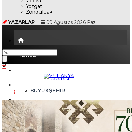
Yalova
Yozgat
Zonguldak
YAZARLAR
09 Ağustos 2026 Paz
YEREL
GÜNDEM (İGFA)
SİYASET
BÜYÜKŞEHİR
ÖZEL HABER
ASAYİŞ
EKONOMİ
AKTÜEL
YAŞAM