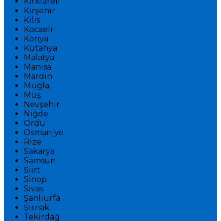
Kırklareli
Kırşehir
Kilis
Kocaeli
Konya
Kütahya
Malatya
Manisa
Mardin
Muğla
Muş
Nevşehir
Niğde
Ordu
Osmaniye
Rize
Sakarya
Samsun
Siirt
Sinop
Sivas
Şanlıurfa
Şırnak
Tekirdağ