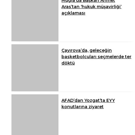
Muğla’da Başkan Ahmet
Aras’tan ‘hukuk müşavirliği’
açıklaması
Çayırova’da, geleceğin
basketbolcuları seçmelerde ter
döktü
AFAD’dan Yozgat’ta EYY
konutlarına ziyaret