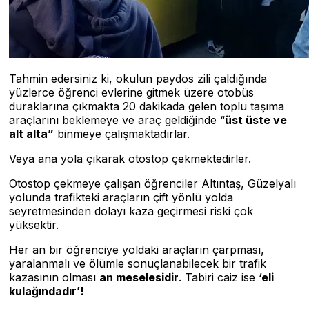
Tahmin edersiniz ki, okulun paydos zili çaldığında
yüzlerce öğrenci evlerine gitmek üzere otobüs
duraklarına çıkmakta 20 dakikada gelen toplu taşıma
araçlarını beklemeye ve araç geldiğinde “
ü
st
ü
ste ve
alt alta”
binmeye çalışmaktadırlar.
Veya ana yola çıkarak otostop çekmektedirler.
Otostop çekmeye çalışan öğrenciler Altıntaş, Güzelyalı
yolunda trafikteki araçların çift yönlü yolda
seyretmesinden dolayı kaza geçirmesi riski çok
yüksektir.
Her an bir öğrenciye yoldaki araçların çarpması,
yaralanmalı ve ölümle sonuçlanabilecek bir trafik
kazasının olması
an meselesidir
. Tabiri caiz ise
‘eli
kula
ğı
ndad
ı
r’!