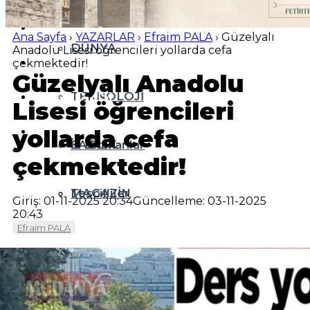
EĞİTİM
Ana Sayfa
›
YAZARLAR
›
Efraim PALA
›
Güzelyalı
DÜNYA
Anadolu Lisesi öğrencileri yollarda cefa
SPOR
çekmektedir!
Güzelyalı Anadolu
YAZI DİZİSİ
TEKNOLOJİ
Lisesi öğrencileri
YAZARLAR
yollarda cefa
SAĞLIK
İz Bırakanlar
çekmektedir!
MAGAZİN
Tescilliler
Giriş: 01-11-2025 20:34
Güncelleme: 03-11-2025
20:43
Efraim PALA