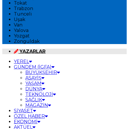
Tokat
Trabzon
Tunceli
Uşak
Van
Yalova
Yozgat
Zonguldak
YAZARLAR
YEREL
GÜNDEM (İGFA)
BÜYÜKŞEHİR
ASAYİŞ
YAŞAM
DÜNYA
TEKNOLOJİ
SAĞLIK
MAGAZİN
SİYASET
ÖZEL HABER
EKONOMİ
AKTÜEL