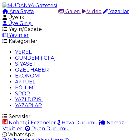
Ana Sayfa
Arama
Galeri
Video
Yazarlar
Üyelik
Üye Girişi
Yayın/Gazete
Yayınlar
Kategoriler
YEREL
GÜNDEM (İGFA)
SİYASET
ÖZEL HABER
EKONOMİ
AKTÜEL
EĞİTİM
SPOR
YAZI DİZİSİ
YAZARLAR
Servisler
Nöbetçi Eczaneler
Hava Durumu
Namaz
Vakitleri
Puan Durumu
WhatsApp