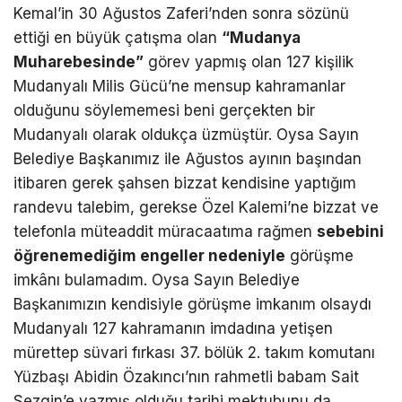
Kemal’in 30 Ağustos Zaferi’nden sonra sözünü
ettiği en büyük çatışma olan
“
Mudanya
Muharebesinde
”
görev yapmış olan 127 kişilik
Mudanyalı Milis Gücü’ne mensup kahramanlar
olduğunu söylememesi beni gerçekten bir
Mudanyalı olarak oldukça üzmüştür. Oysa Sayın
Belediye Başkanımız ile Ağustos ayının başından
itibaren gerek şahsen bizzat kendisine yaptığım
randevu talebim, gerekse Özel Kalemi’ne bizzat ve
telefonla müteaddit müracaatıma rağmen
sebebini
öğ
renemedi
ğ
im engeller nedeniyle
görüşme
imkânı bulamadım. Oysa Sayın Belediye
Başkanımızın kendisiyle görüşme imkanım olsaydı
Mudanyalı 127 kahramanın imdadına yetişen
mürettep süvari fırkası 37. bölük 2. takım komutanı
Yüzbaşı Abidin Özakıncı’nın rahmetli babam Sait
Sezgin’e yazmış olduğu tarihi mektubunu da