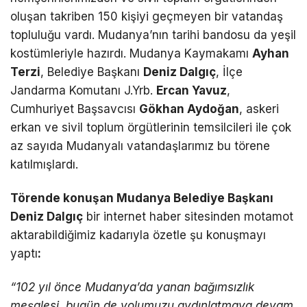
oluşan takriben 150 kişiyi geçmeyen bir vatandaş
topluluğu vardı. Mudanya’nın tarihi bandosu da yeşil
kostümleriyle hazırdı. Mudanya Kaymakamı
Ayhan
Terzi
, Belediye Başkanı
Deniz Dalgıç
, İlçe
Jandarma Komutanı J.Yrb.
Ercan Yavuz
,
Cumhuriyet Başsavcısı
Gökhan Aydoğan
, askeri
erkan ve sivil toplum örgütlerinin temsilcileri ile çok
az sayıda Mudanyalı vatandaşlarımız bu törene
katılmışlardı.
T
ö
rende konu
ş
an Mudanya Belediye Ba
ş
kan
ı
Deniz Dalg
ıç
bir internet haber sitesinden motamot
aktarabildiğimiz kadarıyla özetle şu konuşmayı
yaptı
:
“
102 y
ı
l
ö
nce Mudanya
’
da yanan ba
ğı
ms
ı
zl
ı
k
me
ş
alesi, bug
ü
n de yolumuzu ayd
ı
nlatmaya devam