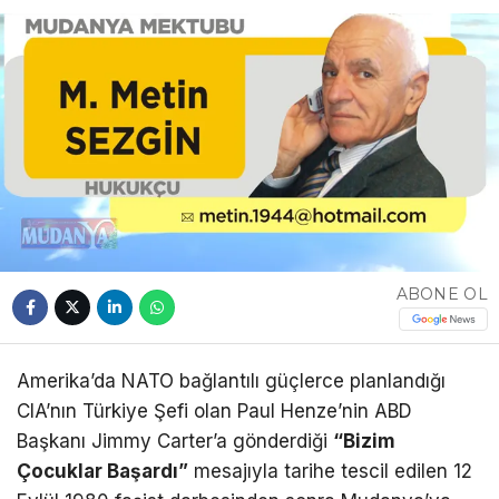
YAZI DİZİSİ
YAZARLAR
WhatsApp
İhbar Hattı
Facebook
ABONE OL
Amerika’da NATO bağlantılı güçlerce planlandığı
Youtube
CIA’nın Türkiye Şefi olan Paul Henze’nin ABD
Başkanı Jimmy Carter’a gönderdiği
“
Bizim
Pinterest
Ç
ocuklar Ba
ş
ard
ı”
mesajıyla tarihe tescil edilen 12