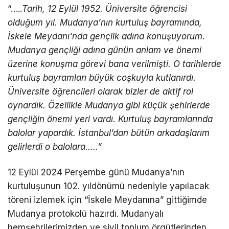
“…..
Tarih, 12 Eyl
ü
l 1952.
Ü
niversite
öğ
rencisi
oldu
ğ
um y
ı
l. Mudanya
’
n
ı
n kurtulu
ş
bayram
ı
nda,
İ
skele Meydan
ı
‘nda gen
ç
lik ad
ı
na konu
ş
uyorum.
Mudanya gen
ç
li
ğ
i ad
ı
na g
ü
n
ü
n anlam ve
ö
nemi
ü
zerine konu
ş
ma g
ö
revi bana verilmi
ş
ti. O tarihlerde
kurtulu
ş
bayramlar
ı
b
ü
y
ü
k co
ş
kuyla kutlan
ı
rd
ı
.
Ü
niversite
öğ
rencileri olarak bizler de aktif rol
oynard
ı
k.
Ö
zellikle Mudanya gibi k
üçü
k
ş
ehirlerde
gen
ç
li
ğ
in
ö
nemi yeri vard
ı
. Kurtulu
ş
bayramlar
ı
nda
balolar yapard
ı
k.
İ
stanbul
’
dan b
ü
t
ü
n arkada
ş
lar
ı
m
gelirlerdi o balolara
…
..
”
12 Eylül 2024 Perşembe günü Mudanya’nın
kurtuluşunun 102. yıldönümü nedeniyle yapılacak
töreni izlemek için “İskele Meydanına” gittiğimde
Mudanya protokolü hazırdı. Mudanyalı
hemşehrilerimizden ve sivil toplum örgütlerinden