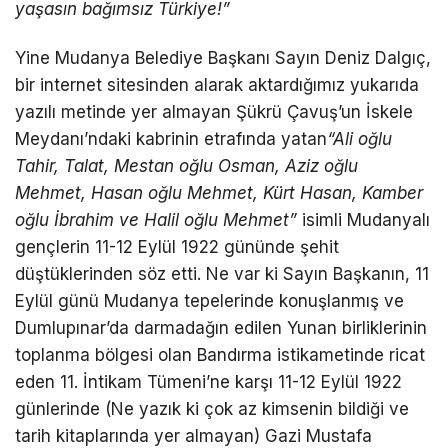
ya
ş
as
ı
n ba
ğı
ms
ı
z T
ü
rkiye!
”
Yine Mudanya Belediye Başkanı Sayın Deniz Dalgıç,
bir internet sitesinden alarak aktardığımız yukarıda
yazılı metinde yer almayan Şükrü Çavuş’un İskele
Meydanı’ndaki kabrinin etrafında yatan
“
Ali o
ğ
lu
Tahir, Talat, Mestan o
ğ
lu Osman, Aziz o
ğ
lu
Mehmet, Hasan o
ğ
lu Mehmet, K
ü
rt Hasan, Kamber
o
ğ
lu
İ
brahim ve Halil o
ğ
lu Mehmet
”
isimli Mudanyalı
gençlerin 11-12 Eylül 1922 gününde şehit
düştüklerinden söz etti. Ne var ki Sayın Başkanın, 11
Eylül günü Mudanya tepelerinde konuşlanmış ve
Dumlupınar’da darmadağın edilen Yunan birliklerinin
toplanma bölgesi olan Bandırma istikametinde ricat
eden 11. İntikam Tümeni’ne karşı 11-12 Eylül 1922
günlerinde (Ne yazık ki çok az kimsenin bildiği ve
tarih kitaplarında yer almayan) Gazi Mustafa