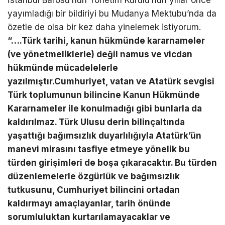
İstanbul Barosu’nun Yönetim Kurulu’nun yıllar önce
yayımladığı bir bildiriyi bu Mudanya Mektubu’nda da
özetle de olsa bir kez daha yinelemek istiyorum.
“…
.T
ü
rk tarihi, kanun h
ü
km
ü
nde kararnameler
(ve y
ö
netmeliklerle) de
ğ
il namus ve vicdan
h
ü
km
ü
nde m
ü
cadelelerle
yaz
ı
lm
ış
t
ı
r.Cumhuriyet, vatan ve Atat
ü
rk sevgisi
T
ü
rk toplumunun bilincine Kanun H
ü
km
ü
nde
Kararnameler ile konulmad
ığı
gibi bunlarla da
kald
ı
r
ı
lmaz. T
ü
rk Ulusu derin bilin
ç
alt
ı
nda
ya
ş
att
ığı
ba
ğı
ms
ı
zl
ı
k duyarl
ı
l
ığı
yla Atat
ü
rk
’ü
n
manevi miras
ı
n
ı
tasfiye etmeye y
ö
nelik bu
t
ü
rden giri
ş
imleri de bo
ş
a
çı
karacakt
ı
r. Bu t
ü
rden
d
ü
zenlemelerle
ö
zg
ü
rl
ü
k ve ba
ğı
ms
ı
zl
ı
k
tutkusunu, Cumhuriyet bilincini ortadan
kald
ı
rmay
ı
ama
ç
layanlar, tarih
ö
n
ü
nde
sorumluluktan kurtar
ı
lamayacaklar ve