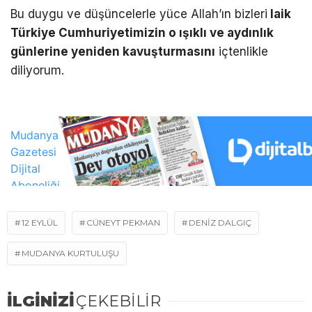
Bu duygu ve düşüncelerle yüce Allah’ın bizleri
laik
T
ü
rkiye Cumhuriyetimizin o
ışı
kl
ı
ve ayd
ı
nl
ı
k
g
ü
nlerine yeniden kavu
ş
turmas
ı
n
ı
içtenlikle
diliyorum.
12 EYLÜL
CÜNEYT PEKMAN
DENIZ DALGIÇ
MUDANYA KURTULUŞU
İLGİNİZİ
ÇEKEBİLİR