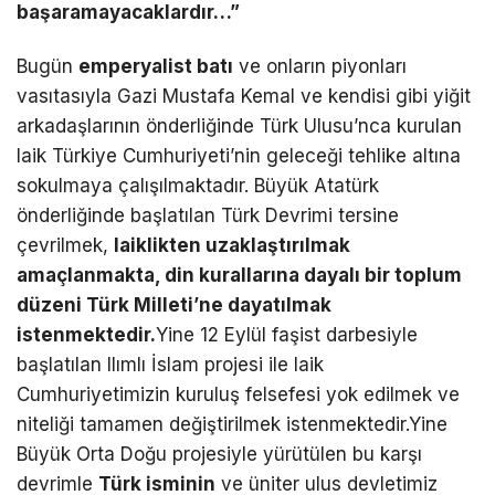
ba
ş
aramayacaklard
ı
r…
”
Bugün
emperyalist bat
ı
ve onların piyonları
vasıtasıyla Gazi Mustafa Kemal ve kendisi gibi yiğit
arkadaşlarının önderliğinde Türk Ulusu’nca kurulan
laik Türkiye Cumhuriyeti’nin geleceği tehlike altına
sokulmaya çalışılmaktadır. Büyük Atatürk
önderliğinde başlatılan Türk Devrimi tersine
çevrilmek,
laiklikten uzakla
ş
t
ı
r
ı
lmak
ama
ç
lanmakta, din kurallar
ı
na dayal
ı
bir toplum
d
ü
zeni T
ü
rk Milleti’ne dayat
ı
lmak
istenmektedir.
Yine 12 Eylül faşist darbesiyle
başlatılan Ilımlı İslam projesi ile laik
Cumhuriyetimizin kuruluş felsefesi yok edilmek ve
niteliği tamamen değiştirilmek istenmektedir.Yine
Büyük Orta Doğu projesiyle yürütülen bu karşı
devrimle
T
ü
rk isminin
ve üniter ulus devletimiz