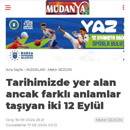
21.5
°
BURSA
YAZARLAR
YEREL
GÜNDEM (İGFA)
Ana Sayfa
›
YAZARLAR
›
Metin SEZGİN
SİYASET
Tarihimizde yer alan
ÖZEL HABER
ancak farklı anlamlar
EKONOMİ
taşıyan iki 12 Eylül
AKTÜEL
EĞİTİM
Giriş: 16-09-2024 23:21
Metin SEZGİN
Güncelleme: 17-09-2024 00:12
SPOR