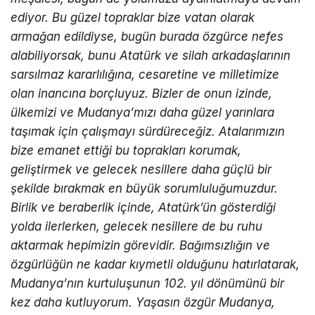
ediyor. Bu g
ü
zel topraklar bize vatan olarak
arma
ğ
an edildiyse, bug
ü
n burada
ö
zg
ü
rce nefes
alabiliyorsak, bunu Atat
ü
rk ve silah arkada
ş
lar
ı
n
ı
n
sars
ı
lmaz kararl
ı
l
ığı
na, cesaretine ve milletimize
olan inanc
ı
na bor
ç
luyuz. Bizler de onun izinde,
ü
lkemizi ve Mudanya’m
ı
z
ı
daha g
ü
zel yar
ı
nlara
ta
şı
mak i
ç
in
ç
al
ış
may
ı
s
ü
rd
ü
rece
ğ
iz. Atalar
ı
m
ı
z
ı
n
bize emanet etti
ğ
i bu topraklar
ı
korumak,
geli
ş
tirmek ve gelecek nesillere daha g
üç
l
ü
bir
ş
ekilde b
ı
rakmak en b
ü
y
ü
k sorumlulu
ğ
umuzdur.
Birlik ve beraberlik i
ç
inde, Atat
ü
rk
’ü
n g
ö
sterdi
ğ
i
yolda ilerlerken, gelecek nesillere de bu ruhu
aktarmak hepimizin g
ö
revidir. Ba
ğı
ms
ı
zl
ığı
n ve
ö
zg
ü
rl
üğü
n ne kadar k
ı
ymetli oldu
ğ
unu hat
ı
rlatarak,
Mudanya
’
n
ı
n kurtulu
ş
unun 102. y
ı
l d
ö
n
ü
m
ü
n
ü
bir
kez daha kutluyorum. Ya
ş
as
ı
n
ö
zg
ü
r Mudanya,