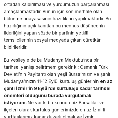
ortadan kaldırılması ve yurdumuzun parçalanması
amaçlanmaktadır. Bunun için son merhale olan
bölünme anayasasının hazırlıkları yapılmaktadır. Bu
hazırlığının açık kanıtları bu menhus düşüncenin
liderliğini yapan sözde bir partinin yetkili
temsilcilerinin sosyal medyada çıkan cüretkâr
bildirileridir.
Bu vesileyle de bu Mudanya Mektubu’nda bir
tarihsel yanlışı belirtmem gerekir ki; Osmanlı Türk
Devleti’nin Payitahtı olan yeşil Bursa’mızın ve şanlı
Mudanya’mızın 11-12 Eylül kurtuluş günlerinin
en az
ş
anl
ı
İ
zmir
’
in 9 Eyl
ü
l
’
de kurtulu
ş
u kadar tarihsel
ö
nemleri oldu
ğ
unu burada vurgulamak
istiyorum.
Ne var ki bu konuda biz Bursalılar ve
ilçeleri olarak kurtuluş günlerimizde en az İzmirli
yurttaşlarımız kadar duyarlı olmak ve İzmirli