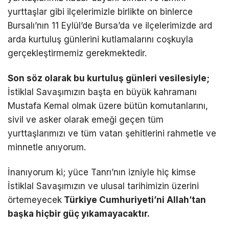
yurttaşlar gibi ilçelerimizle birlikte on binlerce
Bursalı’nın 11 Eylül’de Bursa’da ve ilçelerimizde ard
arda kurtuluş günlerini kutlamalarını coşkuyla
gerçekleştirmemiz gerekmektedir.
Son s
ö
z olarak bu kurtulu
ş
g
ü
nleri vesilesiyle;
İstiklal Savaşımızın başta en büyük kahramanı
Mustafa Kemal olmak üzere bütün komutanlarını,
sivil ve asker olarak emeği geçen tüm
yurttaşlarımızı ve tüm vatan şehitlerini rahmetle ve
minnetle anıyorum.
İnanıyorum ki; yüce Tanrı’nın izniyle hiç kimse
İstiklal Savaşımızın ve ulusal tarihimizin üzerini
örtemeyecek
T
ü
rkiye Cumhuriyeti’ni Allah
’
tan
ba
ş
ka hi
ç
bir g
üç
y
ı
kamayacakt
ı
r.