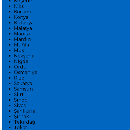
Kırşehir
Kilis
Kocaeli
Konya
Kütahya
Malatya
Manisa
Mardin
Muğla
Muş
Nevşehir
Niğde
Ordu
Osmaniye
Rize
Sakarya
Samsun
Siirt
Sinop
Sivas
Şanlıurfa
Şırnak
Tekirdağ
Tokat