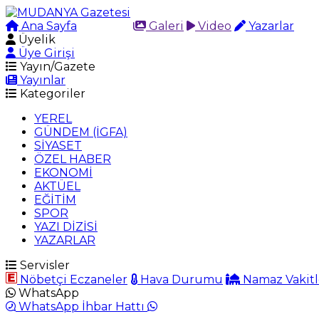
Ana Sayfa
Arama
Galeri
Video
Yazarlar
Üyelik
Üye Girişi
Yayın/Gazete
Yayınlar
Kategoriler
YEREL
GÜNDEM (İGFA)
SİYASET
ÖZEL HABER
EKONOMİ
AKTÜEL
EĞİTİM
SPOR
YAZI DİZİSİ
YAZARLAR
Servisler
Nöbetçi Eczaneler
Hava Durumu
Namaz Vakitl
WhatsApp
WhatsApp İhbar Hattı