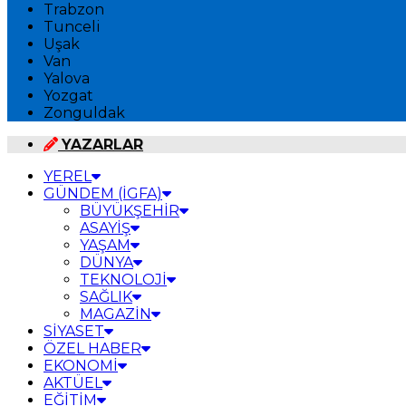
Trabzon
Tunceli
Uşak
Van
Yalova
Yozgat
Zonguldak
YAZARLAR
YEREL
GÜNDEM (İGFA)
BÜYÜKŞEHİR
ASAYİŞ
YAŞAM
DÜNYA
TEKNOLOJİ
SAĞLIK
MAGAZİN
SİYASET
ÖZEL HABER
EKONOMİ
AKTÜEL
EĞİTİM