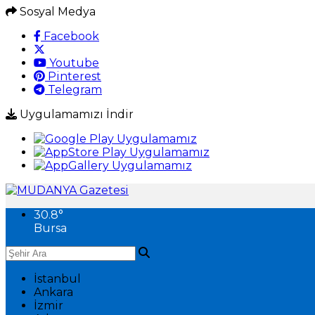
Sosyal Medya
Facebook
Youtube
Pinterest
Telegram
Uygulamamızı İndir
30.8
°
Bursa
İstanbul
Ankara
İzmir