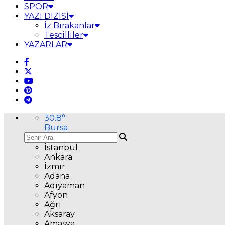
SPOR
YAZI DİZİSİ
İz Bırakanlar
Tescilliler
YAZARLAR
30.8
°
Bursa
İstanbul
Ankara
İzmir
Adana
Adıyaman
Afyon
Ağrı
Aksaray
Amasya