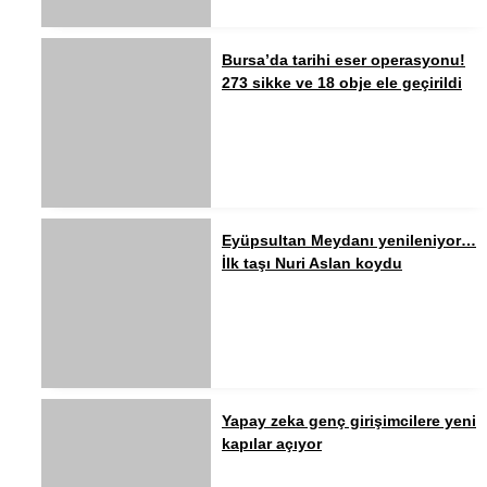
Bursa’da tarihi eser operasyonu!
273 sikke ve 18 obje ele geçirildi
Eyüpsultan Meydanı yenileniyor…
İlk taşı Nuri Aslan koydu
Yapay zeka genç girişimcilere yeni
kapılar açıyor