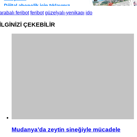
arabalı feribot
feribot
güzelyalı-yenikapı
ido
İLGİNİZİ
ÇEKEBİLİR
Mudanya’da zeytin sineğiyle mücadele