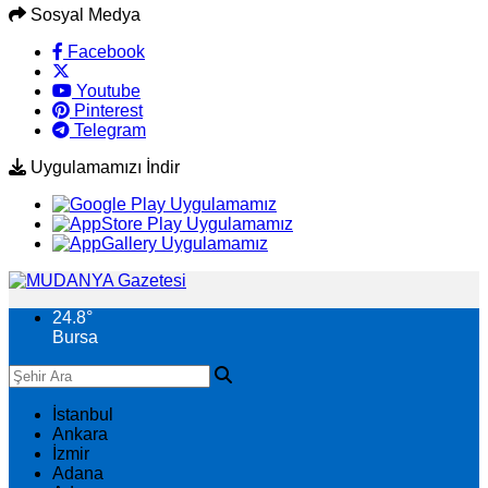
Sosyal Medya
Facebook
Youtube
Pinterest
Telegram
Uygulamamızı İndir
24.8
°
Bursa
İstanbul
Ankara
İzmir
Adana