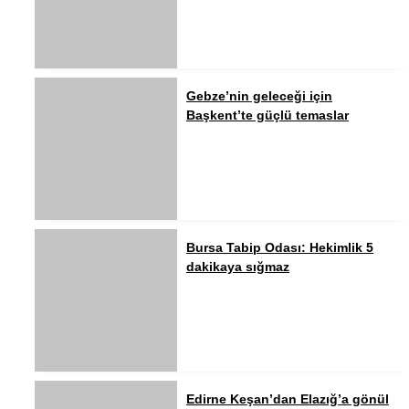
Gebze’nin geleceği için
Başkent’te güçlü temaslar
Bursa Tabip Odası: Hekimlik 5
dakikaya sığmaz
Edirne Keşan’dan Elazığ’a gönül