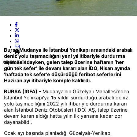
Bursa Mudanya ile İstanbul Yenikapı arasındaki arabalı
deniz yolu taşımacılığını yeni yıl itibariyle durdurma
aşamasındayken, gelen talep üzerine haftanın ‘her
ABONE OL
gün tek sefer’ ile devam kararı alan İDO, Nisan ayında
‘haftada tek sefer’e düşürdüğü feribot seferlerini
Haziran ayı itibariyle komple kaldırdı.
BURSA (İGFA) –
Mudanya’nın Güzelyalı Mahallesi’nden
İstanbul Yenikapı’ya 15 yıldır sürdürdüğü arabalı deniz
yolu taşımacılığını 2022 yılı itibariyle durdurma kararı
alan İstanbul Deniz Otobüsleri (İDO) AŞ, talep üzerine
devam kararı aldığı hatta yılın ilk yarısına kadar zor
dayanabildi.
Ocak ayı başında planladığı Güzelyalı-Yenikapı