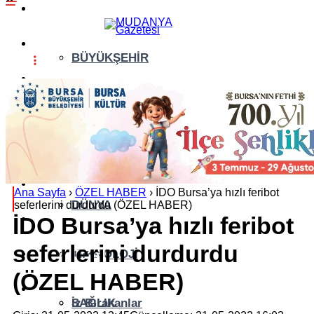
GÜNDEM (İGFA)
SİYASET
BÜYÜKŞEHİR
ÖZEL HABER
ASAYİŞ
EKONOMİ
AKTÜEL
YAŞAM
EĞİTİM
Ana Sayfa
›
ÖZEL HABER
›
İDO Bursa’ya hızlı feribot
DÜNYA
seferlerini durdurdu (ÖZEL HABER)
İDO Bursa’ya hızlı feribot
SPOR
seferlerini durdurdu
YAZI DİZİSİ
TEKNOLOJİ
(ÖZEL HABER)
YAZARLAR
SAĞLIK
İz Bırakanlar