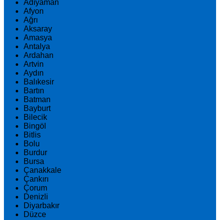
Adıyaman
Afyon
Ağrı
Aksaray
Amasya
Antalya
Ardahan
Artvin
Aydın
Balıkesir
Bartın
Batman
Bayburt
Bilecik
Bingöl
Bitlis
Bolu
Burdur
Bursa
Çanakkale
Çankırı
Çorum
Denizli
Diyarbakır
Düzce