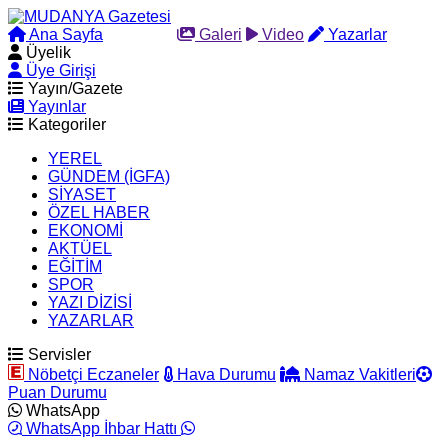
Ana Sayfa
Arama
Galeri
Video
Yazarlar
Üyelik
Üye Girişi
Yayın/Gazete
Yayınlar
Kategoriler
YEREL
GÜNDEM (İGFA)
SİYASET
ÖZEL HABER
EKONOMİ
AKTÜEL
EĞİTİM
SPOR
YAZI DİZİSİ
YAZARLAR
Servisler
Nöbetçi Eczaneler
Hava Durumu
Namaz Vakitleri
Puan Durumu
WhatsApp
WhatsApp İhbar Hattı