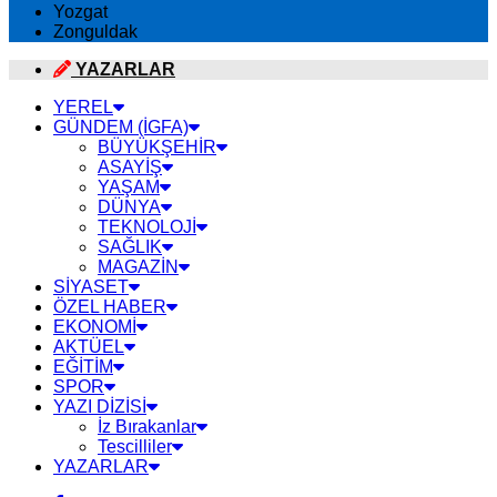
Yozgat
Zonguldak
YAZARLAR
YEREL
GÜNDEM (İGFA)
BÜYÜKŞEHİR
ASAYİŞ
YAŞAM
DÜNYA
TEKNOLOJİ
SAĞLIK
MAGAZİN
SİYASET
ÖZEL HABER
EKONOMİ
AKTÜEL
EĞİTİM
SPOR
YAZI DİZİSİ
İz Bırakanlar
Tescilliler
YAZARLAR