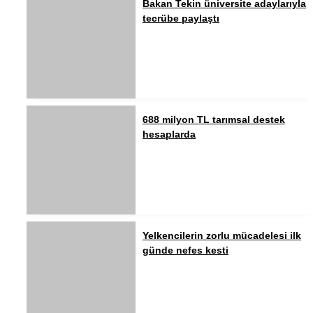
Bakan Tekin üniversite adaylarıyla
tecrübe paylaştı
688 milyon TL tarımsal destek
hesaplarda
Yelkencilerin zorlu mücadelesi ilk
günde nefes kesti