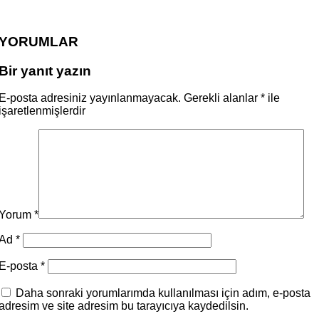
YORUMLAR
Bir yanıt yazın
E-posta adresiniz yayınlanmayacak.
Gerekli alanlar
*
ile
işaretlenmişlerdir
Yorum
*
Ad
*
E-posta
*
Daha sonraki yorumlarımda kullanılması için adım, e-posta
adresim ve site adresim bu tarayıcıya kaydedilsin.