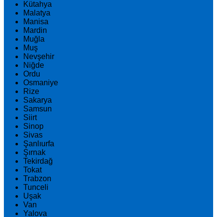
Kütahya
Malatya
Manisa
Mardin
Muğla
Muş
Nevşehir
Niğde
Ordu
Osmaniye
Rize
Sakarya
Samsun
Siirt
Sinop
Sivas
Şanlıurfa
Şırnak
Tekirdağ
Tokat
Trabzon
Tunceli
Uşak
Van
Yalova