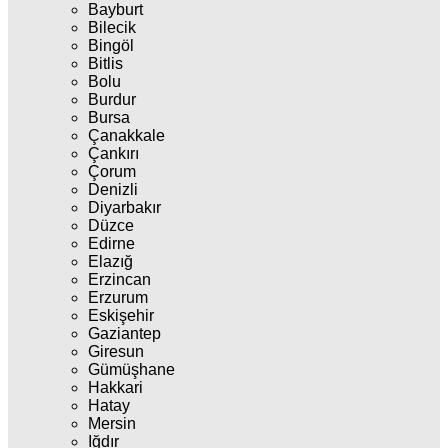
Bayburt
Bilecik
Bingöl
Bitlis
Bolu
Burdur
Bursa
Çanakkale
Çankırı
Çorum
Denizli
Diyarbakır
Düzce
Edirne
Elazığ
Erzincan
Erzurum
Eskişehir
Gaziantep
Giresun
Gümüşhane
Hakkari
Hatay
Mersin
Iğdır