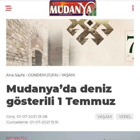
22
°
BURSA
YAZARLAR
YEREL
GÜNDEM (İGFA)
Ana Sayfa
›
GÜNDEM (İGFA)
›
YAŞAM
SİYASET
Mudanya’da deniz
ÖZEL HABER
gösterili 1 Temmuz
EKONOMİ
AKTÜEL
Giriş: 01-07-2021 13:08
YAŞAM
YEREL
Güncelleme: 01-07-2021 15:19
EĞİTİM
SPOR