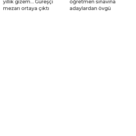
yıllık gizem… Güreşçi
öğretmen sınavına
mezarı ortaya çıktı
adaylardan övgü