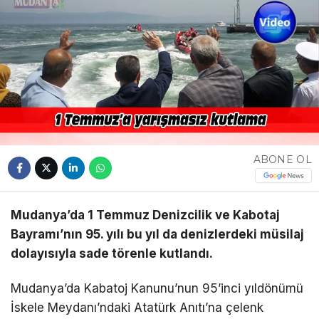
YAZI DİZİSİ
YAZARLAR
WhatsApp
İhbar Hattı
ABONE OL
Facebook
Mudanya’da 1 Temmuz Denizcilik ve Kabotaj
Bayramı’nın 95. yılı bu yıl da denizlerdeki müsilaj
Youtube
dolayısıyla sade törenle kutlandı.
Mudanya’da Kabatoj Kanunu’nun 95’inci yıldönümü
Pinterest
İskele Meydanı’ndaki Atatürk Anıtı’na çelenk