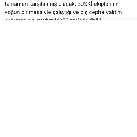
tamamen karşılanmış olacak. BUSKİ ekiplerinin
yoğun bir mesaiyle çalıştığı ve dış cephe yalıtım
çalışmasının sürdürüldüğü projede fiziki
gerçekleşme yüzde 70 düzeyine ulaştırıldı.