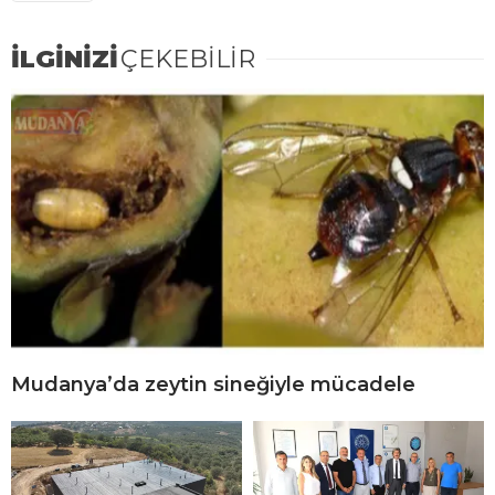
İLGİNİZİ
ÇEKEBİLİR
Mudanya’da zeytin sineğiyle mücadele