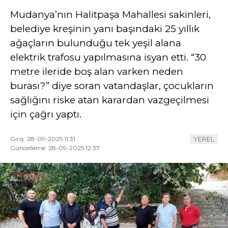
Mudanya’nın Halitpaşa Mahallesi sakinleri,
belediye kreşinin yanı başındaki 25 yıllık
ağaçların bulunduğu tek yeşil alana
elektrik trafosu yapılmasına isyan etti. “30
metre ileride boş alan varken neden
burası?” diye soran vatandaşlar, çocukların
sağlığını riske atan karardan vazgeçilmesi
için çağrı yaptı.
Giriş: 28-09-2025 11:31
YEREL
Güncelleme: 28-09-2025 12:37