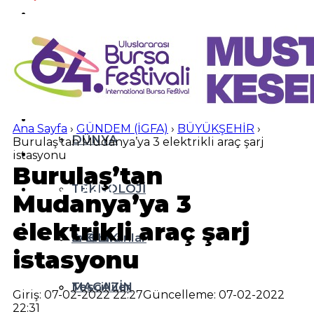
ÖZEL HABER
ASAYİŞ
EKONOMİ
AKTÜEL
YAŞAM
EĞİTİM
Ana Sayfa
›
GÜNDEM (İGFA)
›
BÜYÜKŞEHİR
›
DÜNYA
Burulaş’tan Mudanya’ya 3 elektrikli araç şarj
SPOR
istasyonu
Burulaş’tan
YAZI DİZİSİ
TEKNOLOJİ
Mudanya’ya 3
YAZARLAR
elektrikli araç şarj
SAĞLIK
İz Bırakanlar
istasyonu
MAGAZİN
Tescilliler
Giriş: 07-02-2022 22:27
Güncelleme: 07-02-2022
22:31