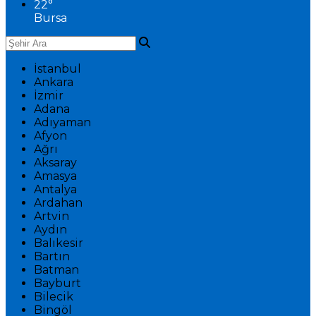
22
°
Bursa
İstanbul
Ankara
İzmir
Adana
Adıyaman
Afyon
Ağrı
Aksaray
Amasya
Antalya
Ardahan
Artvin
Aydın
Balıkesir
Bartın
Batman
Bayburt
Bilecik
Bingöl