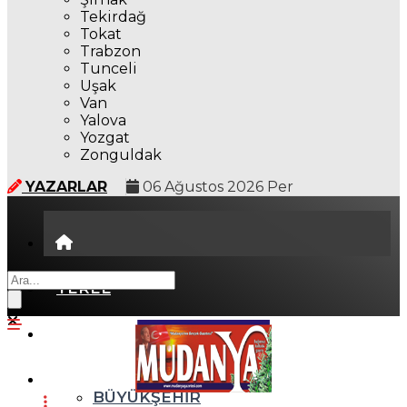
Tekirdağ
Tokat
Trabzon
Tunceli
Uşak
Van
Yalova
Yozgat
Zonguldak
YAZARLAR
06 Ağustos 2026 Per
YEREL
GÜNDEM (İGFA)
SİYASET
BÜYÜKŞEHİR