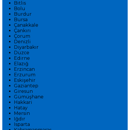
Bitlis
Bolu
Burdur
Bursa
Çanakkale
Çankırı
Çorum
Denizli
Diyarbakır
Düzce
Edirne
Elazığ
Erzincan
Erzurum
Eskişehir
Gaziantep
Giresun
Gümüşhane
Hakkari
Hatay
Mersin
Iğdır
Isparta
Kahramanmaraş