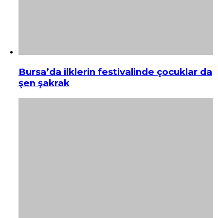
Bursa’da ilklerin festivalinde çocuklar da
şen şakrak