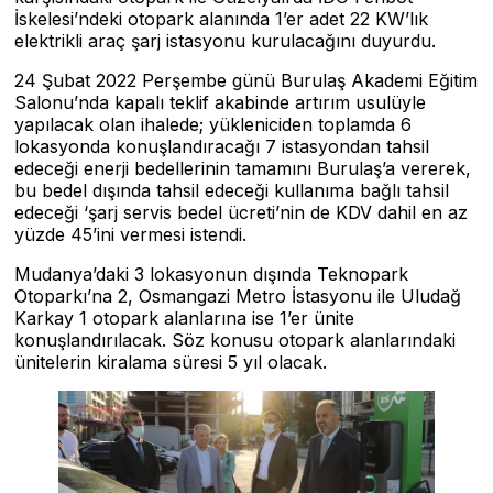
İskelesi’ndeki otopark alanında 1’er adet 22 KW’lık
elektrikli araç şarj istasyonu kurulacağını duyurdu.
24 Şubat 2022 Perşembe günü Burulaş Akademi Eğitim
Salonu’nda kapalı teklif akabinde artırım usulüyle
yapılacak olan ihalede; yükleniciden toplamda 6
lokasyonda konuşlandıracağı 7 istasyondan tahsil
edeceği enerji bedellerinin tamamını Burulaş’a vererek,
bu bedel dışında tahsil edeceği kullanıma bağlı tahsil
edeceği ‘şarj servis bedel ücreti’nin de KDV dahil en az
yüzde 45’ini vermesi istendi.
Mudanya’daki 3 lokasyonun dışında Teknopark
Otoparkı’na 2, Osmangazi Metro İstasyonu ile Uludağ
Karkay 1 otopark alanlarına ise 1’er ünite
konuşlandırılacak. Söz konusu otopark alanlarındaki
ünitelerin kiralama süresi 5 yıl olacak.