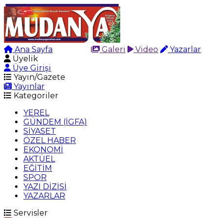
Ana Sayfa
Arama
Galeri
Video
Yazarlar
Üyelik
Üye Girişi
Yayın/Gazete
Yayınlar
Kategoriler
YEREL
GÜNDEM (İGFA)
SİYASET
ÖZEL HABER
EKONOMİ
AKTÜEL
EĞİTİM
SPOR
YAZI DİZİSİ
YAZARLAR
Servisler