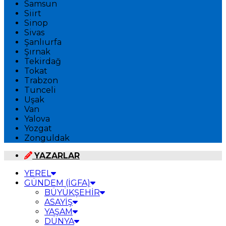
Samsun
Siirt
Sinop
Sivas
Şanlıurfa
Şırnak
Tekirdağ
Tokat
Trabzon
Tunceli
Uşak
Van
Yalova
Yozgat
Zonguldak
YAZARLAR
YEREL
GÜNDEM (İGFA)
BÜYÜKŞEHİR
ASAYİŞ
YAŞAM
DÜNYA