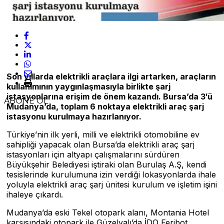
Son y
ı
llarda elektrikli ara
ç
lara ilgi artarken, ara
ç
lar
ı
n
kullan
ı
m
ı
n
ı
n yayg
ı
nla
ş
mas
ı
yla birlikte
ş
arj
istasyonlar
ı
na eri
ş
im de
ö
nem kazand
ı
. Bursa
’
da 3′
ü
ABONE OL
Mudanya’da, toplam 6 noktaya elektrikli ara
ç
ş
arj
istasyonu kurulmaya haz
ı
rlan
ı
yor.
Türkiye’nin ilk yerli, milli ve elektrikli otomobiline ev
sahipliği yapacak olan Bursa’da elektrikli araç şarj
istasyonları için altyapı çalışmalarını sürdüren
Büyükşehir Belediyesi iştiraki olan Burulaş A.Ş, kendi
tesislerinde kurulumuna izin verdiği lokasyonlarda ihale
yoluyla elektrikli araç şarj ünitesi kurulum ve işletim işini
ihaleye çıkardı.
Mudanya’da eski Tekel otopark alanı, Montania Hotel
karşısındaki otopark ile Güzelyalı’da İDO Feribot