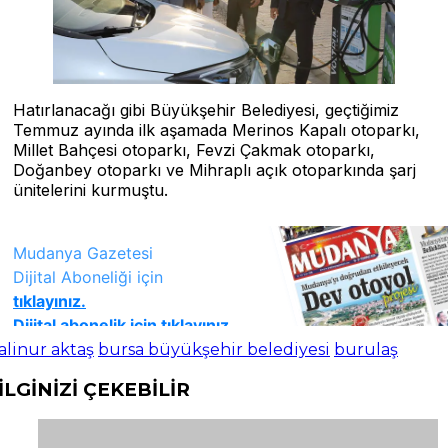
Hatırlanacağı gibi Büyükşehir Belediyesi, geçtiğimiz
Temmuz ayında ilk aşamada Merinos Kapalı otoparkı,
Millet Bahçesi otoparkı, Fevzi Çakmak otoparkı,
Doğanbey otoparkı ve Mihraplı açık otoparkında şarj
ünitelerini kurmuştu.
alinur aktaş
bursa büyükşehir belediyesi
burulaş
İLGİNİZİ
ÇEKEBİLİR