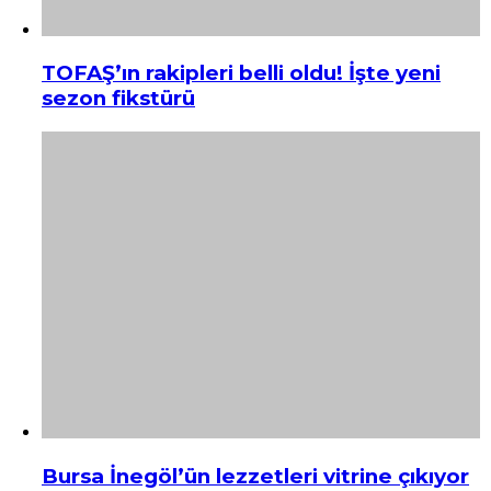
TOFAŞ’ın rakipleri belli oldu! İşte yeni
sezon fikstürü
Bursa İnegöl’ün lezzetleri vitrine çıkıyor