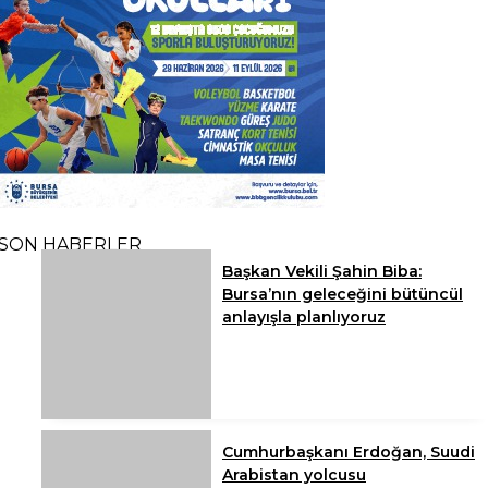
SON HABERLER
Başkan Vekili Şahin Biba:
Bursa’nın geleceğini bütüncül
anlayışla planlıyoruz
Cumhurbaşkanı Erdoğan, Suudi
Arabistan yolcusu