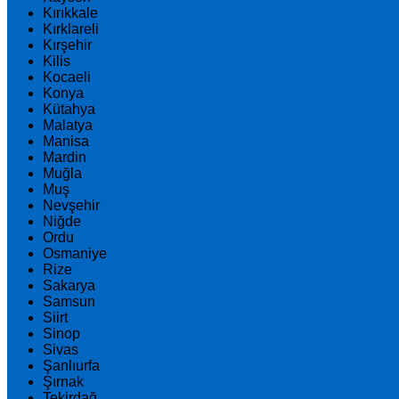
Kırıkkale
Kırklareli
Kırşehir
Kilis
Kocaeli
Konya
Kütahya
Malatya
Manisa
Mardin
Muğla
Muş
Nevşehir
Niğde
Ordu
Osmaniye
Rize
Sakarya
Samsun
Siirt
Sinop
Sivas
Şanlıurfa
Şırnak
Tekirdağ