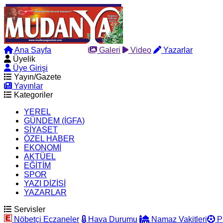
Ana Sayfa
Arama
Galeri
Video
Yazarlar
Üyelik
Üye Girişi
Yayın/Gazete
Yayınlar
Kategoriler
YEREL
GÜNDEM (İGFA)
SİYASET
ÖZEL HABER
EKONOMİ
AKTÜEL
EĞİTİM
SPOR
YAZI DİZİSİ
YAZARLAR
Servisler
Nöbetçi Eczaneler
Hava Durumu
Namaz Vakitleri
P