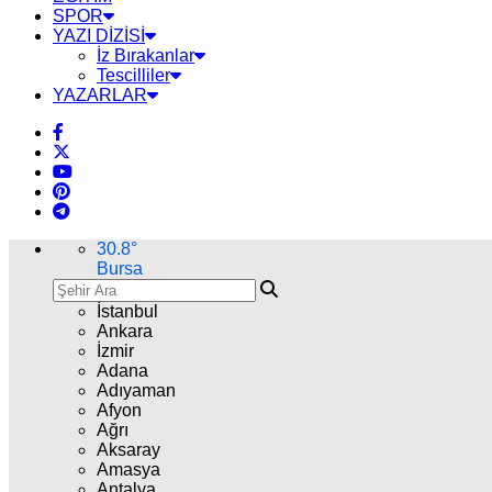
SPOR
YAZI DİZİSİ
İz Bırakanlar
Tescilliler
YAZARLAR
30.8
°
Bursa
İstanbul
Ankara
İzmir
Adana
Adıyaman
Afyon
Ağrı
Aksaray
Amasya
Antalya