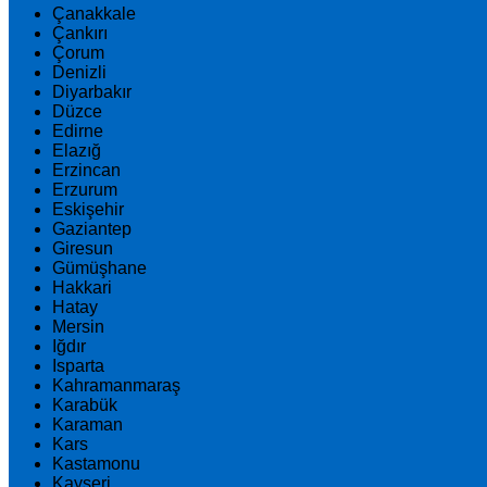
Çanakkale
Çankırı
Çorum
Denizli
Diyarbakır
Düzce
Edirne
Elazığ
Erzincan
Erzurum
Eskişehir
Gaziantep
Giresun
Gümüşhane
Hakkari
Hatay
Mersin
Iğdır
Isparta
Kahramanmaraş
Karabük
Karaman
Kars
Kastamonu
Kayseri