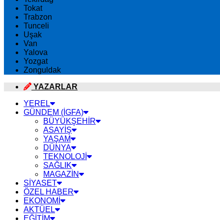
Tokat
Trabzon
Tunceli
Uşak
Van
Yalova
Yozgat
Zonguldak
YAZARLAR
YEREL
GÜNDEM (İGFA)
BÜYÜKŞEHİR
ASAYİŞ
YAŞAM
DÜNYA
TEKNOLOJİ
SAĞLIK
MAGAZİN
SİYASET
ÖZEL HABER
EKONOMİ
AKTÜEL
EĞİTİM