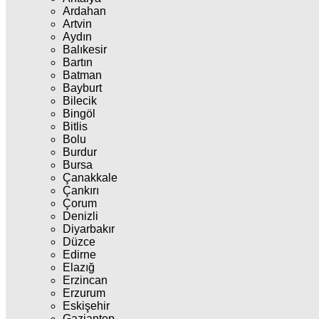
Ardahan
Artvin
Aydın
Balıkesir
Bartın
Batman
Bayburt
Bilecik
Bingöl
Bitlis
Bolu
Burdur
Bursa
Çanakkale
Çankırı
Çorum
Denizli
Diyarbakır
Düzce
Edirne
Elazığ
Erzincan
Erzurum
Eskişehir
Gaziantep