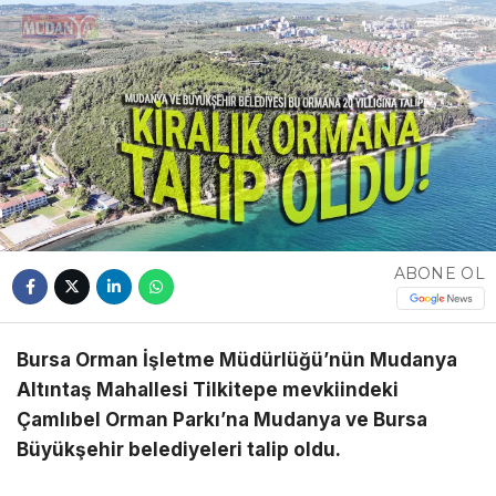
YAZI DİZİSİ
YAZARLAR
WhatsApp
İhbar Hattı
Facebook
ABONE OL
Bursa Orman İşletme Müdürlüğü’nün Mudanya
Altıntaş Mahallesi Tilkitepe mevkiindeki
Youtube
Çamlıbel Orman Parkı’na Mudanya ve Bursa
Büyükşehir belediyeleri talip oldu.
Pinterest