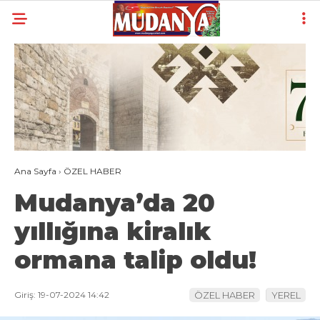
22.3
°
BURSA
YAZARLAR
YEREL
GÜNDEM (İGFA)
Ana Sayfa
›
ÖZEL HABER
SİYASET
Mudanya’da 20
ÖZEL HABER
yıllığına kiralık
EKONOMİ
ormana talip oldu!
AKTÜEL
EĞİTİM
Giriş: 19-07-2024 14:42
ÖZEL HABER
YEREL
SPOR