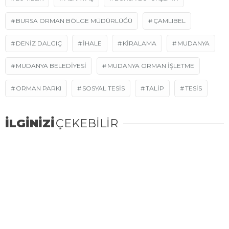
BURSA ORMAN BÖLGE MÜDÜRLÜĞÜ
ÇAMLIBEL
DENIZ DALGIÇ
IHALE
KIRALAMA
MUDANYA
MUDANYA BELEDIYESI
MUDANYA ORMAN İŞLETME
ORMAN PARKI
SOSYAL TESIS
TALIP
TESIS
İLGİNİZİ
ÇEKEBİLİR