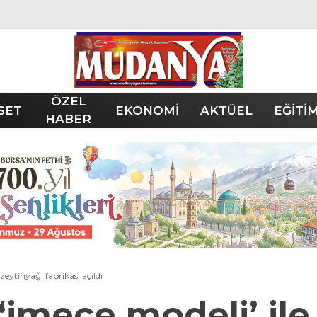
ÖZEL
SET
EKONOMİ
AKTÜEL
EĞİTİ
HABER
eytinyağı fabrikası açıldı
imece modeli’ ile