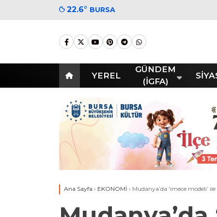
22.6
°
BURSA
GÜNDEM
YEREL
SİYA
(İGFA)
Ana Sayfa
›
EKONOMİ
›
Mudanya’da ‘imece modeli’ ile z
Mudanya’da ‘