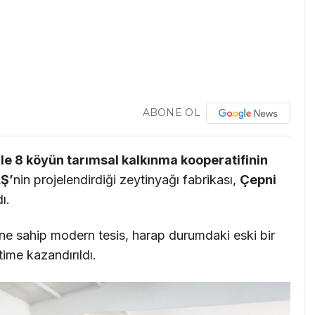
ABONE OL
le 8 köyün tarımsal kalkınma kooperatifinin
Ş’
nin projelendirdiği zeytinyağı fabrikası,
Çepni
ı.
ne sahip modern tesis, harap durumdaki eski bir
time kazandırıldı.