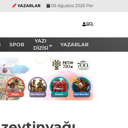
YAZARLAR
06 Ağustos 2026 Per
YAZI
M
SPOR
YAZARLAR
DİZİSİ
 zeytinyağı