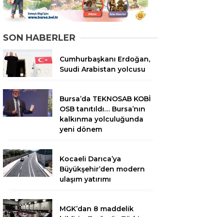
SON HABERLER
Cumhurbaşkanı Erdoğan,
Suudi Arabistan yolcusu
Bursa’da TEKNOSAB KOBİ
OSB tanıtıldı… Bursa’nın
kalkınma yolculuğunda
yeni dönem
Kocaeli Darıca’ya
Büyükşehir’den modern
ulaşım yatırımı
MGK’dan 8 maddelik