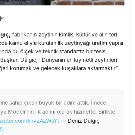
İ”
gıç,
fabrikanın zeytinin kimlik, kültür ve alın teri
de kamu eliyle kurulan ilk zeytinyağı üretim yapısı
sında bu ölçek ve teknik standartta bir tesis
n Başkan Dalgıç, “Dünyanın en kıymetli zeytinleri
ğeri korumak ve gelecek kuşaklara aktarmaktır”
ne sahip çıkan büyük bir adım attık. İmece
 Modeli’nin ilk adımı olarak hizmette. Birlikte
twitter.com/NrvZ4zWsYt
— Deniz Dalgıç
25