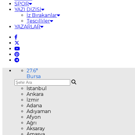
SPOR
YAZI DİZİSİ
İz Bırakanlar
Tescilliler
YAZARLAR
27.6
°
Bursa
İstanbul
Ankara
İzmir
Adana
Adıyaman
Afyon
Ağrı
Aksaray
Amasya