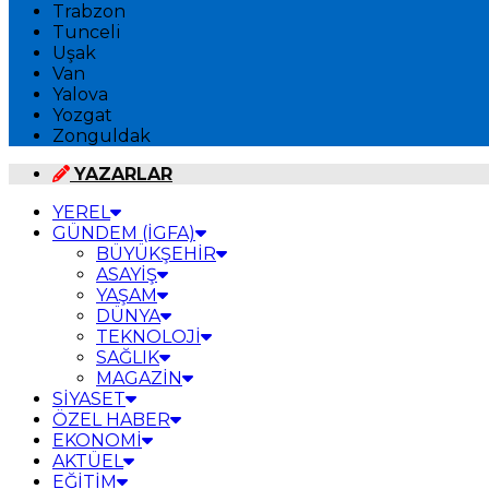
Trabzon
Tunceli
Uşak
Van
Yalova
Yozgat
Zonguldak
YAZARLAR
YEREL
GÜNDEM (İGFA)
BÜYÜKŞEHİR
ASAYİŞ
YAŞAM
DÜNYA
TEKNOLOJİ
SAĞLIK
MAGAZİN
SİYASET
ÖZEL HABER
EKONOMİ
AKTÜEL
EĞİTİM