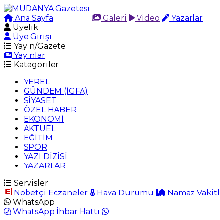
Ana Sayfa
Arama
Galeri
Video
Yazarlar
Üyelik
Üye Girişi
Yayın/Gazete
Yayınlar
Kategoriler
YEREL
GÜNDEM (İGFA)
SİYASET
ÖZEL HABER
EKONOMİ
AKTÜEL
EĞİTİM
SPOR
YAZI DİZİSİ
YAZARLAR
Servisler
Nöbetçi Eczaneler
Hava Durumu
Namaz Vakitl
WhatsApp
WhatsApp İhbar Hattı