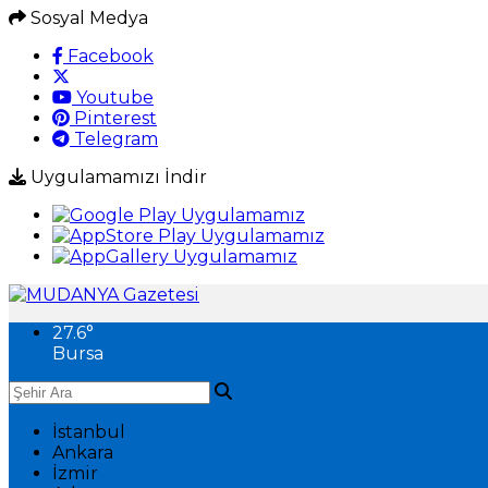
Sosyal Medya
Facebook
Youtube
Pinterest
Telegram
Uygulamamızı İndir
27.6
°
Bursa
İstanbul
Ankara
İzmir