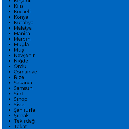
Kırşehir
Kilis
Kocaeli
Konya
Kütahya
Malatya
Manisa
Mardin
Muğla
Muş
Nevşehir
Niğde
Ordu
Osmaniye
Rize
Sakarya
Samsun
Siirt
Sinop
Sivas
Şanlıurfa
Şırnak
Tekirdağ
Tokat