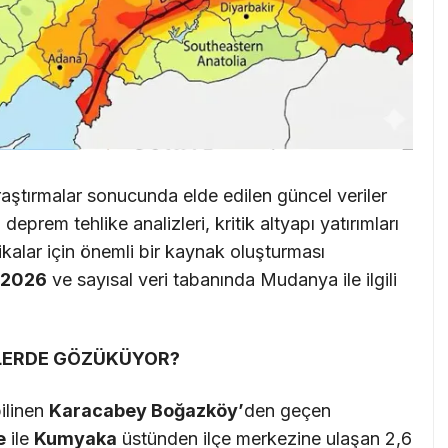
raştırmalar sonucunda elde edilen güncel veriler
eprem tehlike analizleri, kritik altyapı yatırımları
tikalar için önemli bir kaynak oluşturması
ı-2026
ve sayısal veri tabanında Mudanya ile ilgili
ELERDE GÖZÜKÜYOR?
ilinen
Karacabey Boğazköy’
den geçen
e
ile
Kumyaka
üstünden ilçe merkezine ulaşan 2,6