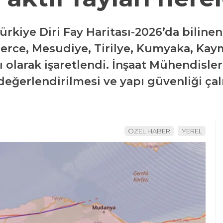
rkiye Diri Fay Haritası-2026’da bilinen 
ğerce, Mesudiye, Tirilye, Kumyaka, Kay
ı olarak işaretlendi. İnşaat Mühendisler
eğerlendirilmesi ve yapı güvenliği ça
ÖZEL HABER
YEREL