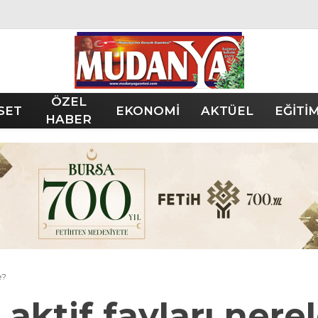
ÖZEL
SET
EKONOMİ
AKTÜEL
EĞİTİ
HABER
e?
aktif fayları nere