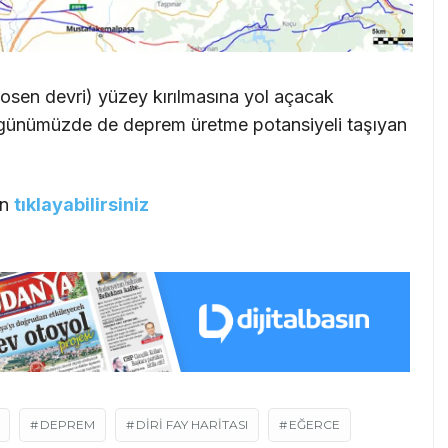
holosen devri) yüzey kırılmasına yol açacak
 günümüzde de deprem üretme potansiyeli taşıyan
in
tıklayabilirsiniz
DEPREM
DIRI FAY HARITASI
EĞERCE