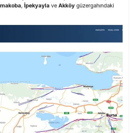
ymakoba
,
İpekyayla
ve
Akköy
güzergahındaki