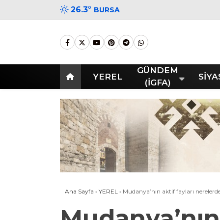
26.3
°
BURSA
GÜNDEM
YEREL
SİYA
(İGFA)
Ana Sayfa
›
YEREL
›
Mudanya’nın aktif fayları nerelerd
Mudanya’nın 