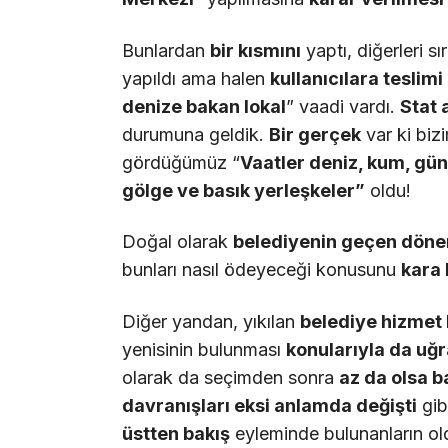
Bunlardan
bir k
ı
sm
ı
n
ı
yaptı, diğerleri sı
yapıldı ama halen
kullan
ı
c
ı
lara teslimi
denize bakan lokal
” vaadi vardı.
Stat 
durumuna geldik.
Bir ger
ç
ek
var ki biz
gördüğümüz “
Vaatler deniz, kum, g
ü
n
g
ö
lge ve bas
ı
k yerle
ş
keler
”
oldu!
Doğal olarak
belediyenin ge
ç
en d
ö
ne
bunları nasıl ödeyeceği konusunu
kara 
Diğer yandan, yıkılan
belediye hizmet 
yenisinin bulunması
konular
ı
yla da u
ğ
r
olarak da seçimden sonra
az da olsa b
davran
ış
lar
ı
eksi anlamda de
ğ
i
ş
ti
gib
ü
stten bak
ış
eyleminde bulunanların old