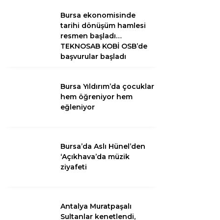
Bursa ekonomisinde
tarihi dönüşüm hamlesi
resmen başladı…
TEKNOSAB KOBİ OSB’de
başvurular başladı
Bursa Yıldırım’da çocuklar
hem öğreniyor hem
eğleniyor
WhatsApp
İhbar Hattı
Bursa’da Aslı Hünel’den
‘Açıkhava’da müzik
ziyafeti
Facebook
Antalya Muratpaşalı
Sultanlar kenetlendi,