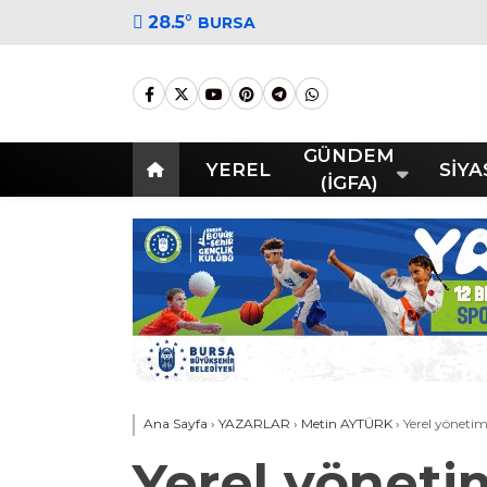
28.5
°
BURSA
GÜNDEM
YEREL
SİYA
(İGFA)
Ana Sayfa
›
YAZARLAR
›
Metin AYTÜRK
›
Yerel yöneti
Yerel yöneti