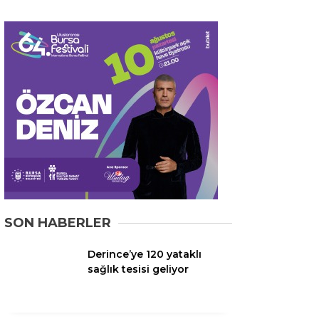
YEREL
GÜNDEM (İGFA)
SİYASET
ÖZEL HABER
EKONOMİ
AKTÜEL
EĞİTİM
SON HABERLER
SPOR
Derince’ye 120 yataklı
YAZI DİZİSİ
sağlık tesisi geliyor
YAZARLAR