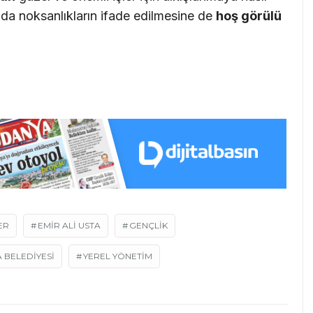
da noksanlıkların ifade edilmesine de
ho
ş
g
ö
r
ü
l
ü
ER
EMIR ALI USTA
GENÇLIK
 BELEDIYESI
YEREL YÖNETIM