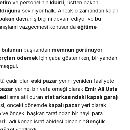
etim
ve personelinin
kibirli,
üstten bakan,
ldu
ğ
una
seviniyor halk. Ancak o zamandan kalan
 bakan
davranış biçimi devam ediyor ve
bu
ranışların vazgeçmesi konusunda
e
ğ
itime
 bulunan
başkandan
memnun g
ö
r
ü
n
ü
yor
or
ç
lar
ı
ö
demek
için çaba gösterirken, bir yandan
 meşgul.
stü çadır olan
eski pazar
yerini yeniden faaliyete
pazar
yerine, bir vefa örneği olarak
Emir Ali Usta
edi
ama atıl duran
stat arkas
ı
ndaki kapal
ı
garaj
ı
esi, önceki dönemde
kapal
ı
pazar
yeri olarak
 ve önceki başkan tarafından bir hayli para
ri
” adı konan israf abidesi binanın “
Gen
ç
lik
 g
ü
zel
vaatlerdi.