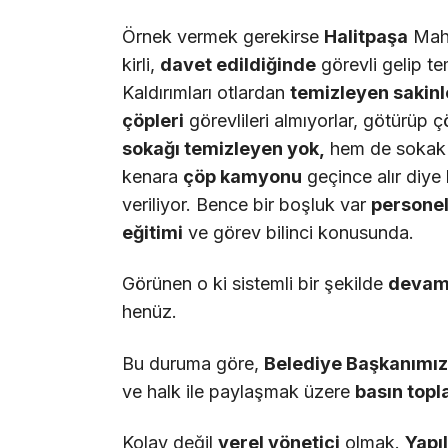
Örnek vermek gerekirse
Halitpa
ş
a
Maha
kirli,
davet edildi
ğ
inde
görevli gelip te
Kaldırımları otlardan
temizleyen sakinl
çö
pleri
görevlileri almıyorlar, götürüp ç
soka
ğı
temizleyen yok,
hem de sokak 
kenara
çö
p kamyonu
geçince alır diye b
veriliyor. Bence bir boşluk var
personel
e
ğ
itimi
ve görev bilinci konusunda.
Görünen o ki sistemli bir şekilde
devam 
henüz.
Bu duruma göre,
Belediye Ba
ş
kan
ı
m
ı
ve halk ile paylaşmak üzere
bas
ı
n topl
Kolay değil
yerel y
ö
netici
olmak.
Yap
ı