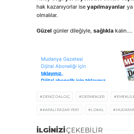
hak kazanıyorlar ise
yap
ı
lmayanlar
ya 
olmalılar.
G
ü
zel
günler dileğiyle,
sa
ğ
l
ı
kla
kalın….
DENIZ DALGIÇ
DERNEKLER
EMEKLIL
KAPALI PAZAR YERI
LOKAL
MUDANYA
İLGİNİZİ
ÇEKEBİLİR