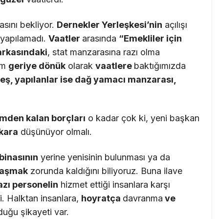
rasını bekliyor.
Dernekler Yerle
ş
kesi’nin
açılışı
yapılamadı.
Vaatler
arasında
“
Emekliler i
ç
in
arkas
ı
ndaki
, stat manzarasına razı olma
im
geriye d
ö
n
ü
k
olarak
vaatlere
baktığımızda
e
ş
, yap
ı
lanlar ise da
ğ
yamac
ı
manzaras
ı
,
mden kalan bor
ç
lar
ı
o kadar çok ki, yeni başkan
kara
düşünüyor olmalı.
binas
ı
n
ı
n
yerine yenisinin bulunması ya da
a
ş
mak
zorunda kaldığını biliyoruz. Buna ilave
az
ı
personelin
hizmet ettiği insanlara karşı
i. Halktan insanlara,
hoyrat
ç
a
davranma
ve
uğu şikayeti var.