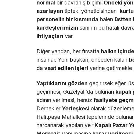
norma
l bir davranış biçimi
.
Ö
nceki y
ö
n
azarlayan
tipteki yöneticisinden
kurtu
personelin bir k
ı
sm
ı
nda
halen
ü
stten
karde
ş
lerimizin
sanırım bu hatalı dav
ihtiya
ç
lar
ı
var.
Diğer yandan, her fırsatta
halk
ı
n i
ç
inde
insanlar. Yeni başkan, önceden kalan
b
da
vaat edilen i
ş
leri
yerine getirmekle
Yapt
ı
klar
ı
n
ı
g
ö
zden
geçirirsek eğer, ü
geçirmesi, Güzelyalı’da bulunan
kapal
ı
adının verilmesi, henüz
faaliyete ge
ç
m
Dernekler
Yerle
ş
kes
i olarak düzenlem
Halitpaşa Mahallesi tepelerinde bulunan
harcanarak yapılan ve “
Kapal
ı
Pazar Ye
Merkezi
” yapılmasına
karar verilmesi