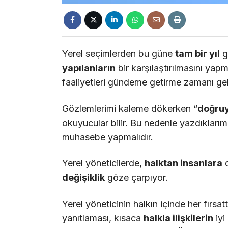
Yerel seçimlerden bu güne
tam bir y
ı
l
g
yap
ı
lanlar
ı
n
bir karşılaştırılmasını yap
faaliyetleri gündeme getirme zamanı gel
Gözlemlerimi kaleme dökerken “
do
ğ
ru
okuyucular bilir. Bu nedenle yazdıklar
muhasebe yapmalıdır.
Yerel yöneticilerde,
halktan insanlara
d
de
ğ
i
ş
iklik
göze çarpıyor.
Yerel yöneticinin halkın içinde her fırsa
yanıtlaması, kısaca
halkla ili
ş
kilerin
iyi