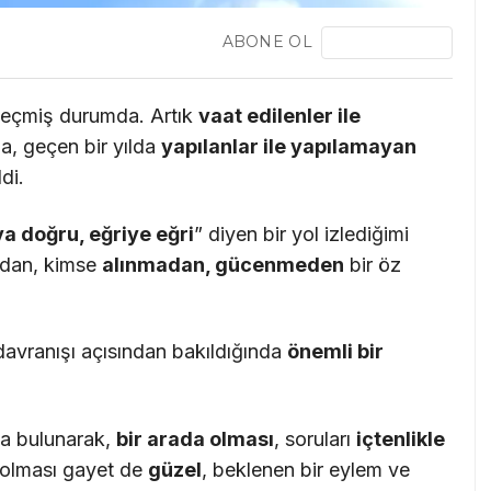
ABONE OL
eçmiş durumda. Artık
vaat edilenler ile
ma, geçen bir yılda
yap
ı
lanlar ile yap
ı
lamayan
di.
ya do
ğ
ru, e
ğ
riye e
ğ
ri
” diyen bir yol izlediğimi
ımdan, kimse
al
ı
nmadan, g
ü
cenmeden
bir öz
avranışı açısından bakıldığında
ö
nemli bir
tta bulunarak,
bir arada olmas
ı
, soruları
i
ç
tenlikle
 olması gayet de
g
ü
zel
, beklenen bir eylem ve