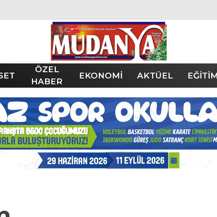
ÖZEL
SET
EKONOMİ
AKTÜEL
EĞİTİ
HABER
m
m